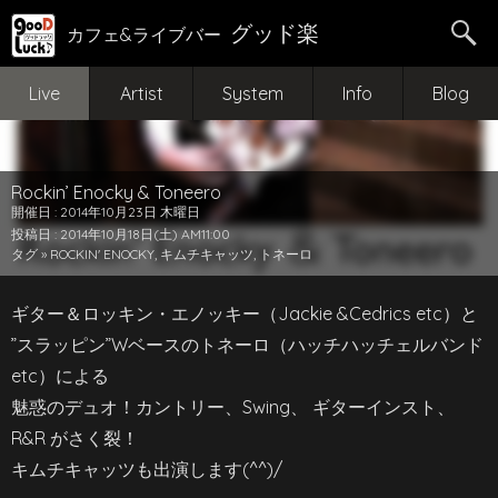
グッド楽
カフェ&ライブバー
Live
Artist
System
Info
Blog
Rockin’ Enocky & Toneero
開催日 : 2014年10月23日 木曜日
投稿日 : 2014年10月18日(土) AM11:00
タグ »
ROCKIN' ENOCKY
,
キムチキャッツ
,
トネーロ
ギター＆ロッキン・エノッキー（Jackie &Cedrics etc）と
”スラッピン”Wベースのトネーロ（ハッチハッチェルバンド
etc）による
魅惑のデュオ！カントリー、Swing、 ギターインスト、
R&R がさく裂！
キムチキャッツも出演します(^^)/