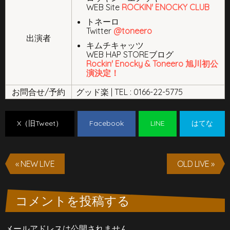
WEB Site
ROCKIN' ENOCKY CLUB
トネーロ
Twitter
@toneero
出演者
キムチキャッツ
WEB HAP STOREブログ
Rockin' Enocky & Toneero 旭川初公
演決定！
お問合せ/予約
グッド楽 | TEL : 0166-22-5775
X（旧Tweet）
Facebook
LINE
はてな
« NEW LIVE
OLD LIVE »
コメントを投稿する
メールアドレスは公開されません。