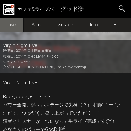
グッド楽
カフェ&ライブバー
Live
Artist
System
Info
Blog
Virgin Night Live !
開催日 : 2014年10月19日 日曜日
投稿日 : 2014年10月3日(金) PM8:00
ジャンル »
ロック
タグ »
NIGHT FRIENDS
,
OZEONG
,
The Yellow Monchy
Virgin Night Live !
Rock, pop’s, etc ・・・
パワー全開、熱～いステージで失神（？）寸前( ｀ー´)ノ
汗だく、つゆだく、盛り上がっていただく！！
演者とリスナーが一つになって生ライブ完成です(^^♪
みなさんのパワーでGooD楽☝