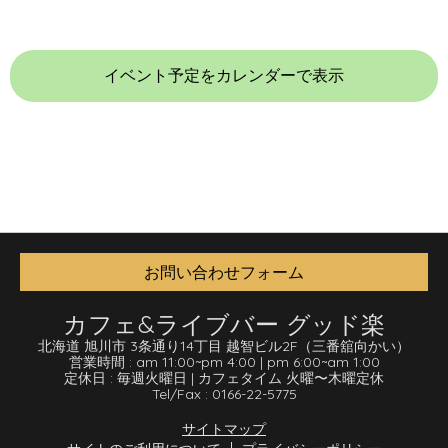
イベント予定をカレンダーで表示
お問い合わせフォーム
カフェ&ライブバー グッド楽
北海道 旭川市 3条通り14丁目 越智ビル2F
（三番舘向かい）
営業時間 :
am 11:00
~
pm 4:00
|
pm 6:00
~
am 1:00
定休日 :
毎週火曜日
|
カフェタイム 火曜〜木曜定休
Tel/Fax :
0166-22-5775
サイトマップ