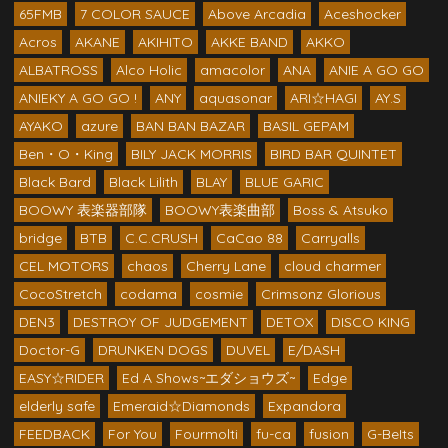
65FMB
7 COLOR SAUCE
Above Arcadia
Aceshocker
Acros
AKANE
AKIHITO
AKKE BAND
AKKO
ALBATROSS
Alco Holic
amacolor
ANA
ANIE A GO GO
ANIEKY A GO GO !
ANY
aquasonar
ARI☆HAGI
AY.S
AYAKO
azure
BAN BAN BAZAR
BASIL GEPAM
Ben・O・King
BILY JACK MORRIS
BIRD BAR QUINTET
Black Bard
Black Lilith
BLAY
BLUE GARIC
BOOWY 表楽器部隊
BOOWY表楽曲部
Boss & Atsuko
bridge
BTB
C.C.CRUSH
CaCao 88
Carryalls
CEL MOTORS
chaos
Cherry Lane
cloud charmer
CocoStretch
codama
cosmie
Crimsonz Glorious
DEN3
DESTROY OF JUDGEMENT
DETOX
DISCO KING
Doctor-G
DRUNKEN DOGS
DUVEL
E/DASH
EASY☆RIDER
Ed A Shows~エダショウズ~
Edge
elderly safe
Emeraid☆Diamonds
Expandora
FEEDBACK
For You
Fourmolti
fu-ca
fusion
G-BeIts