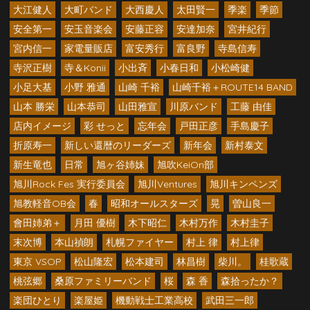
大江健人
大町バンド
大西慶人
太田賢一
季楽
季節
安全第一
安玉音楽会
安藤正容
安達加奈
宮井紀行
宮内信一
家電量販店
富安秀行
富良野
寺島信寿
寺沢正樹
寺＆Konii
小出斉
小春日和
小松崎健
小足大基
小野 雅通
山崎 千裕
山崎千裕＋ROUTE14 BAND
山本 勝栄
山本恭司
山田雅宣
川原バンド
工藤 由佳
店内イメージ
彩 せっと
忘年会
戸田正彦
手島慶子
折原寿一
新しい還暦のリーダーズ
新年会
新村泰文
新生竜也
日常
旭ヶ谷姉妹
旭吹KeiOn部
旭川Rock Fes 実行委員会
旭川Ventures
旭川キンペンズ
旭教軽音OB会
春
昭和オールスターズ
晃
曽山良一
會田姉弟＋
月田 優樹
木下昭仁
木村万作
木村圭子
末次博
本山禎朗
札幌ファイヤー
村上 律
村上律
東京 VSOP
松山隆宏
松本建司
林昌樹
柴川。
桂歌蔵
桃弦郷
桑原ファミリーバンド
桜
森 香
森拾ったか？
楽団ひとり
楽屋姫
機動戦士工業高校
武田三一郎