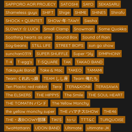
SAPPORO AOR PROJECY
SATOSHI
SAYO
SEKASARU
Shameless guys
SHIFT
Shige
SHIME
SHINE5
Shirafu
SHOCK + QUINTET
SHOW-年-TAWY
Siesha
SLOWLY ☆ LUCK
Small Clamp
Snowman
Some Quokka
Soothing hearts as one
Sound Box
Sound of Rain
Soy-beans
STILL LIFE
STREET BOPS
sun go show
sunchan0319
SUPER SHUFFLE
Super つly
SYMPHONY
T-4
T-egg's
T-SQUARE
TAK
TAKAO BAND
Takayuki Band
Take & Mac
TAKEO
TAMAMI
Team くれれっ娘
TEAM しし座
Team 俺たち
Ten Plastic red rabbit
Tera
TERA&KONII
TERASAWA
The ELSKERS
THE HIPPYS
The Smile
THE SOUL HEART
THE TOMATIN バンド
The Yellow Monchy
the yellow monchy super
THE ハマナスSHOW
THE46
THE・表BOOWY部隊
TIKI'S
to-U
TTT&C
TURQUOISE
TwoMattarin
UDON BAND
Ultimate
ultimate-JK