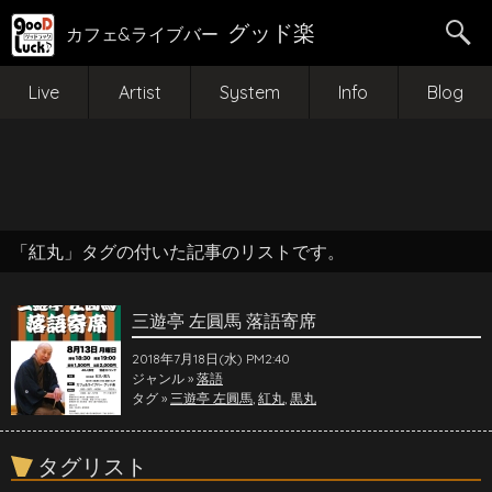
グッド楽
カフェ&ライブバー
Live
Artist
System
Info
Blog
「紅丸」タグの付いた記事のリストです。
三遊亭 左圓馬 落語寄席
2018年7月18日(水) PM2:40
ジャンル »
落語
タグ »
三遊亭 左圓馬
,
紅丸
,
黒丸
タグリスト