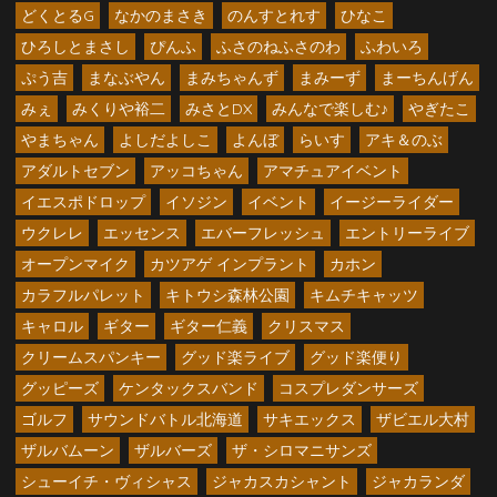
どくとるG
なかのまさき
のんすとれす
ひなこ
ひろしとまさし
ぴんふ
ふさのねふさのわ
ふわいろ
ぷう吉
まなぶやん
まみちゃんず
まみーず
まーちんげん
みぇ
みくりや裕二
みさとDX
みんなで楽しむ♪
やぎたこ
やまちゃん
よしだよしこ
よんぼ
らいす
アキ＆のぶ
アダルトセブン
アッコちゃん
アマチュアイベント
イエスポドロップ
イソジン
イベント
イージーライダー
ウクレレ
エッセンス
エバーフレッシュ
エントリーライブ
オープンマイク
カツアゲ インプラント
カホン
カラフルパレット
キトウシ森林公園
キムチキャッツ
キャロル
ギター
ギター仁義
クリスマス
クリームスパンキー
グッド楽ライブ
グッド楽便り
グッピーズ
ケンタックスバンド
コスプレダンサーズ
ゴルフ
サウンドバトル北海道
サキエックス
ザビエル大村
ザルバムーン
ザルバーズ
ザ・シロマニサンズ
シューイチ・ヴィシャス
ジャカスカシャント
ジャカランダ