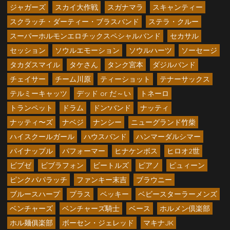
ジャガーズ
スカイ大作戦
スガナマラ
スキャンティー
スクラッチ・ダーティー・ブラスバンド
ステラ・クルー
スーパーホルモンエロチックスペシャルバンド
セカサル
セッション
ソウルエモーション
ソウルハーツ
ソーセージ
タカダスマイル
タケさん
タンク宮本
ダジルバンド
チェイサー
チーム川原
ティーショット
テナーサックス
テルミーキャッツ
デッド or だ～い
トネーロ
トランペット
ドラム
ドン*バンド
ナッティ
ナッティ〜ズ
ナベジ
ナンシー
ニューグランド竹柴
ハイスクールガール
ハウスバンド
ハンマーダルシマー
パイナップル
パフォーマー
ヒナケンボス
ヒロオ2世
ビブゼ
ビブラフォン
ビートルズ
ピアノ
ピュィーン
ピンクパパラッチ
ファンキー末吉
ブラウニー
ブルースハープ
プラス
ベッキー
ベビースターラーメンズ
ベンチャーズ
ベンチャーズ騎士
ベース
ホルメン倶楽部
ホル麺俱楽部
ボーセン・ジェレッド
マキナJK