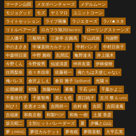
マーチン山田
メタボベンチャーズ
メデルムーン
モジョグッド
モズ
ヤミマロ
ユニットコーン
ライトセッション
ライブ画像
ラジエターズ
ラバ★スタ
リトルベアーズ
ロカフラ旭川Electric
ローリングストーンズ
三人囃子
三瓶明大
三遊亭 左圓馬
下山武徳
与謝野
中のまさき
中塚直樹カルテット
中村バンド
中村日奈子
中森明日菜
中野 雅樹
乱間広
亀野達夫
井上陽木
今野くん
今野俊秀
仙波清彦
仲井友菜
伊林俊映
住岡梨奈
佐々木信幸
佐藤裕一
俺たちは天使じゃない
俺パレス
倉沢よしえ
倉谷 雅子 SpBand
光陽 III
公開練習
初怺
加藤MAA
募集
千石 yes
千葉かよこ
千葉佳代子
千葉智寿
原とも也
原口純子
古川 整 & umi
叫び！
史恵オコ魂
吉岡祥一
吉村 瞳
吉田
吉田達庵
吉福家
和島京都
和製POP
和角 一樹
土屋 章彦
坂元昭二
士別ヒットパレーダーズ
夏
夕楓と山山
夢ぅMING
夢弦カルテット
夢有眠
夢限喜動
大平広美