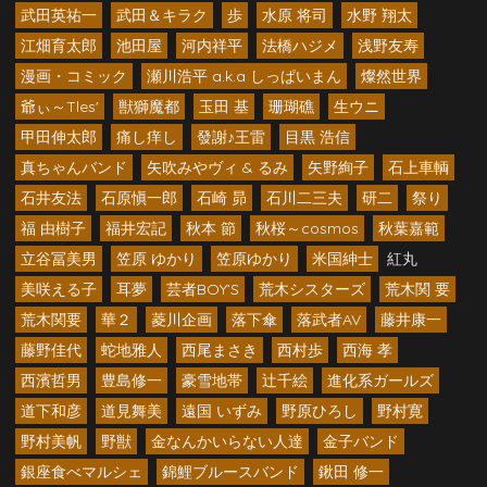
武田英祐一
武田＆キラク
歩
水原 将司
水野 翔太
江畑育太郎
池田屋
河内祥平
法橋ハジメ
浅野友寿
漫画・コミック
瀬川浩平 a.k.a しっぱいまん
燦然世界
爺ぃ～Tles'
獣獅魔都
玉田 基
珊瑚礁
生ウニ
甲田伸太郎
痛し痒し
發謝♪王雷
目黒 浩信
真ちゃんバンド
矢吹みやヴィ & るみ
矢野絢子
石上車輌
石井友法
石原愼一郎
石崎 昴
石川二三夫
研二
祭り
福 由樹子
福井宏記
秋本 節
秋桜～cosmos
秋葉嘉範
立谷冨美男
笠原 ゆかり
笠原ゆかり
米国紳士
紅丸
美咲える子
耳夢
芸者BOY’S
荒木シスターズ
荒木関 要
荒木関要
華２
菱川企画
落下傘
落武者AV
藤井康一
藤野佳代
蛇地雅人
西尾まさき
西村歩
西海 孝
西濱哲男
豊島修一
豪雪地帯
辻千絵
進化系ガールズ
道下和彦
道見舞美
遠国 いずみ
野原ひろし
野村寛
野村美帆
野獣
金なんかいらない人達
金子バンド
銀座食べマルシェ
錦鯉ブルースバンド
鍬田 修一