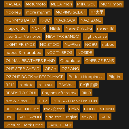
MASALA
Matumoto
MEGA-mori
Milky way
MONI-moni
Mooney
more rhythm
MOVING SCLAP
Mr.大平
MUMMY'S BAND
N-SQ
NACROCK
NAO BAND
Nayukijidai
NC/NR
NENE
Nene & Waka
nene-TIBI
New Star Venturos
NEW TAX BANDO
night danse
NIGHT FRIENDS
NO STOIC
No-Plan
NOBU
nobuu
nobuu & manabuu
NOCTY BROS
NOSIDE
OILMAN BROTHERS BAND
Olepalace
OMERICE FANS
ONE STEP AHEAD
ORCA
OZEONG
OZONE ROCK ☆ RESONANCE
Perfect Happiness
Pilgrim
R212
radiate
rain sun
RAVVast
Re'自由夢
READY TO SOUL
Rhythm Afterglow
RIKO
riko & sima ＋1
RITZ
ROCKA FRANKENSTEIN
ROCKIN' ENOCKY
rock☆star
Roko
ROUTE14 BAND
RYO
SACHI&YUU
Sadistic Juggler
sakip-L
SALA
Samurai Rock Band
SANCTUARY