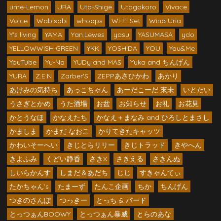
ume-Lemon
URA
Uta-Shige
Utagokoro
Vivace
Voice
Wabisabi
whoops
Wi-Fi Set
Wind Uria
Y's living
YAMA
Yan.Lewes
yasu
YASUMASA
ydo
YELLOWWISH GREEN
YKK
YOSHIDA
YOU
You&Me
YouTube
Yu-Na
YUDy and MAS
Yuka and ちんげん
YURA
Z.E.N
Zarber'S
ZEPPあさひかわ
あかり
あけみの気持ち
あっこちゃん
あーだこーだ 來未
いとたい
うさぎとかめ
うた酒場
お盆
お知らせ
お礼
お花見
かとうなほ
かなえたち
かなえ＋まなみ and ひろしとまさし
かましま
かまだ なおこ
かりてきたキャッツ
かわいそーへい
きじとらリリー
きじトラッド
きやへん
きよふみ
くどい静香
さきX
さきえる
さきんぬ
しいらかんす
しまだ＆あだち
じじ
すきゃんてぃ
たかちゃん’s
たまーず
たんこ企画
ちか
ちんげん
つきのさんぽ
つっきー
とっち & バード
とっつぁんBOOWY
とっつぁん暴威
とらのあな