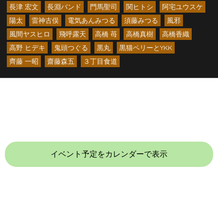
長津 宏文
長淵バンド
門馬聖司
関ヒトシ
阿宅ユウスケ
陽太
雷神古俣
電気あんみつる
須藤みつる
風邪
風間ヤスヒロ
飛呼露天
高橋 苺
高橋真樹
高橋香織
高野 ヒデキ
鬼頭つぐる
黒丸
黒猫ペリーとYKK
齊藤 一昭
齋藤森五
３丁目食道
イベント予定をカレンダーで表示