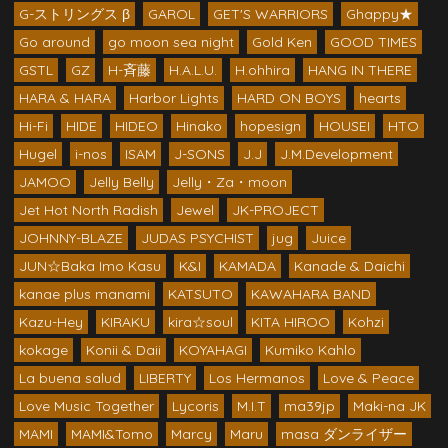
G-ストリングス β
GAROL
GET'S WARRIORS
Ghappy★
Go around
go moon sea night
Gold Ken
GOOD TIMES
GSTL
GZ
H-斉藤
H.A.L.U.
H.ohhira
HANG IN THERE
HARA & HARA
Harbor Lights
HARD ON BOYS
hearts
Hi-Fi
HIDE
HIDEO
Hinako
hopesign
HOUSEI
HTO
Hugel
i-nos
ISAM
J-SONS
J.J
J.M.Development
JAMOO
Jelly Belly
Jelly・Za・moon
Jet Hot North Radish
Jewel
JK-PROJECT
JOHNNY-BLAZE
JUDAS PSYCHIST
jug
Juice
JUN☆Baka Imo Kasu
K&I
KAMADA
Kanade & Daichi
kanae plus manami
KATSUTO
KAWAHARA BAND
Kazu-Hey
KIRAKU
kira☆soul
KITA HIROO
Kohzi
kokage
Konii & Daii
KOYAHAGI
Kumiko Kahlo
La buena salud
LIBERTY
Los Hermanos
Love & Peace
Love Music Together
Lycoris
M.I.T
ma39jp
Maki-na JK
MAMI
MAMI&Tomo
Marcy
Maru
masa ダンライザー