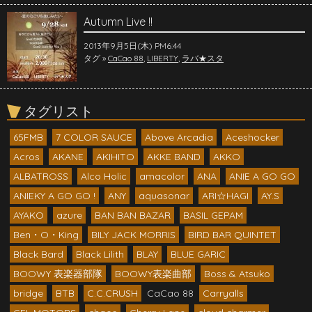
Autumn Live !!
2013年9月5日(木) PM6:44
タグ »
CaCao 88
,
LIBERTY
,
ラバ★スタ
タグリスト
65FMB
7 COLOR SAUCE
Above Arcadia
Aceshocker
Acros
AKANE
AKIHITO
AKKE BAND
AKKO
ALBATROSS
Alco Holic
amacolor
ANA
ANIE A GO GO
ANIEKY A GO GO !
ANY
aquasonar
ARI☆HAGI
AY.S
AYAKO
azure
BAN BAN BAZAR
BASIL GEPAM
Ben・O・King
BILY JACK MORRIS
BIRD BAR QUINTET
Black Bard
Black Lilith
BLAY
BLUE GARIC
BOOWY 表楽器部隊
BOOWY表楽曲部
Boss & Atsuko
bridge
BTB
C.C.CRUSH
CaCao 88
Carryalls