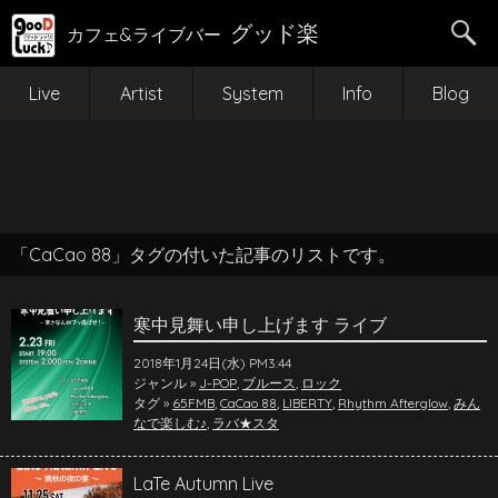
グッド楽
カフェ&ライブバー
Live
Artist
System
Info
Blog
「CaCao 88」タグの付いた記事のリストです。
寒中見舞い申し上げます ライブ
2018年1月24日(水) PM3:44
ジャンル »
J-POP
,
ブルース
,
ロック
タグ »
65FMB
,
CaCao 88
,
LIBERTY
,
Rhythm Afterglow
,
みん
なで楽しむ♪
,
ラバ★スタ
LaTe Autumn Live