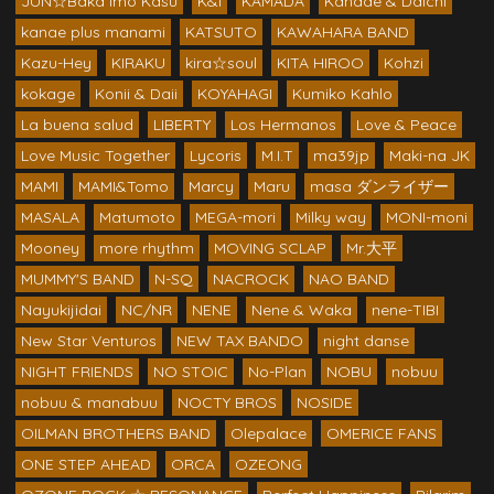
JUN☆Baka Imo Kasu
K&I
KAMADA
Kanade & Daichi
kanae plus manami
KATSUTO
KAWAHARA BAND
Kazu-Hey
KIRAKU
kira☆soul
KITA HIROO
Kohzi
kokage
Konii & Daii
KOYAHAGI
Kumiko Kahlo
La buena salud
LIBERTY
Los Hermanos
Love & Peace
Love Music Together
Lycoris
M.I.T
ma39jp
Maki-na JK
MAMI
MAMI&Tomo
Marcy
Maru
masa ダンライザー
MASALA
Matumoto
MEGA-mori
Milky way
MONI-moni
Mooney
more rhythm
MOVING SCLAP
Mr.大平
MUMMY'S BAND
N-SQ
NACROCK
NAO BAND
Nayukijidai
NC/NR
NENE
Nene & Waka
nene-TIBI
New Star Venturos
NEW TAX BANDO
night danse
NIGHT FRIENDS
NO STOIC
No-Plan
NOBU
nobuu
nobuu & manabuu
NOCTY BROS
NOSIDE
OILMAN BROTHERS BAND
Olepalace
OMERICE FANS
ONE STEP AHEAD
ORCA
OZEONG