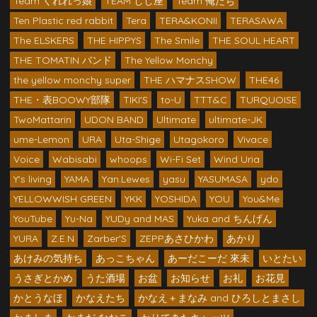
Team くれれっ娘
TEAM しし座
Team 俺たち
Ten Plastic red rabbit
Tera
TERA&KONII
TERASAWA
The ELSKERS
THE HIPPYS
The Smile
THE SOUL HEART
THE TOMATIN バンド
The Yellow Monchy
the yellow monchy super
THE ハマナスSHOW
THE46
THE・表BOOWY部隊
TIKI'S
to-U
TTT&C
TURQUOISE
TwoMattarin
UDON BAND
Ultimate
ultimate-JK
ume-Lemon
URA
Uta-Shige
Utagokoro
Vivace
Voice
Wabisabi
whoops
Wi-Fi Set
Wind Uria
Y's living
YAMA
Yan.Lewes
yasu
YASUMASA
ydo
YELLOWWISH GREEN
YKK
YOSHIDA
YOU
You&Me
YouTube
Yu-Na
YUDy and MAS
Yuka and ちんげん
YURA
Z.E.N
Zarber'S
ZEPPあさひかわ
あかり
あけみの気持ち
あっこちゃん
あーだこーだ 來未
いとたい
うさぎとかめ
うた酒場
お盆
お知らせ
お礼
お花見
かとうなほ
かなえたち
かなえ＋まなみ and ひろしとまさし