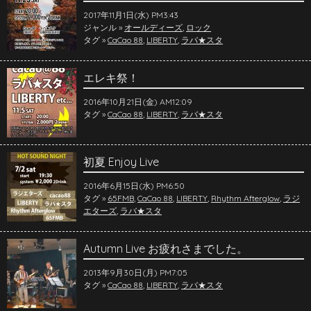
2017年11月1日(水) PM3:43
ジャンル »
オールディーズ
,
ロック
タグ »
CaCao 88
,
LIBERTY
,
ラバ★スタ
エレキ祭！
2016年10月21日(金) AM12:09
タグ »
CaCao 88
,
LIBERTY
,
ラバ★スタ
初夏 Enjoy Live
2016年6月15日(水) PM6:50
タグ »
65FMB
,
CaCao 88
,
LIBERTY
,
Rhythm Afterglow
,
ラジ
エターズ
,
ラバ★スタ
Autumn Live お疲れさまでした。
2013年9月30日(月) PM7:05
タグ »
CaCao 88
,
LIBERTY
,
ラバ★スタ