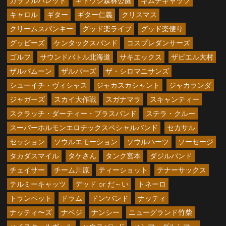
カラフルパレット
キトウシ森林公園
キムチキャッツ
キャロル
ギター
ギター仁義
クリスマス
クリームスパンキー
グッド楽ライブ
グッド楽便り
グッピーズ
ケンタックスバンド
コスプレダンサーズ
ゴルフ
サウンドバトル北海道
サキエックス
ザビエル大村
ザルバムーン
ザルバーズ
ザ・シロマニサンズ
シューイチ・ヴィシャス
ジャカスカシャント
ジャカランダ
ジャガーズ
スカイ大作戦
スガナマラ
スキャンティー
スクラッチ・ダーティー・ブラスバンド
ステラ・クルー
スーパーホルモンエロチックスペシャルバンド
セカサル
セッション
ソウルエモーション
ソウルハーツ
ソーセージ
タカダスマイル
タケさん
タンク宮本
ダジルバンド
チェイサー
チーム川原
ティーショット
テナーサックス
テルミーキャッツ
デッド or だ～い
トネーロ
トランペット
ドラム
ドン*バンド
ナッティ
ナッティ〜ズ
ナベジ
ナンシー
ニューグランド竹柴