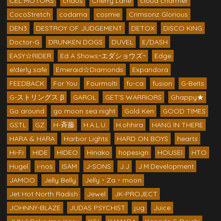
CEL MOTORS
chaos
Cherry Lane
cloud charmer
CocoStretch
codama
cosmie
Crimsonz Glorious
DEN3
DESTROY OF JUDGEMENT
DETOX
DISCO KING
Doctor-G
DRUNKEN DOGS
DUVEL
E/DASH
EASY☆RIDER
Ed A Shows~エダショウズ~
Edge
elderly safe
Emeraid☆Diamonds
Expandora
FEEDBACK
For You
Fourmolti
fu-ca
fusion
G-BeIts
G-ストリングス β
GAROL
GET'S WARRIORS
Ghappy★
Go around
go moon sea night
Gold Ken
GOOD TIMES
GSTL
GZ
H-斉藤
H.A.L.U.
H.ohhira
HANG IN THERE
HARA & HARA
Harbor Lights
HARD ON BOYS
hearts
Hi-Fi
HIDE
HIDEO
Hinako
hopesign
HOUSEI
HTO
Hugel
i-nos
ISAM
J-SONS
J.J
J.M.Development
JAMOO
Jelly Belly
Jelly・Za・moon
Jet Hot North Radish
Jewel
JK-PROJECT
JOHNNY-BLAZE
JUDAS PSYCHIST
jug
Juice