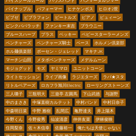
ハイスクールガール
ハウスバンド
ハンマーダルシマー
パイナップル
パフォーマー
ヒナケンボス
ヒロオ2世
ビブゼ
ビブラフォン
ビートルズ
ピアノ
ピュィーン
ピンクパパラッチ
ファンキー末吉
ブラウニー
ブルースハープ
プラス
ベッキー
ベビースターラーメンズ
ベンチャーズ
ベンチャーズ騎士
ベース
ホルメン倶楽部
ホル麺俱楽部
ボーセン・ジェレッド
マキナJK
マーチン山田
メタボベンチャーズ
メデルムーン
モジョグッド
モズ
ヤミマロ
ユニットコーン
ライトセッション
ライブ画像
ラジエターズ
ラバ★スタ
リトルベアーズ
ロカフラ旭川Electric
ローリングストーンズ
三人囃子
三瓶明大
三遊亭 左圓馬
下山武徳
与謝野
中のまさき
中塚直樹カルテット
中村バンド
中村日奈子
中森明日菜
中野 雅樹
乱間広
亀野達夫
井上陽木
今野くん
今野俊秀
仙波清彦
仲井友菜
伊林俊映
住岡梨奈
佐々木信幸
佐藤裕一
俺たちは天使じゃない