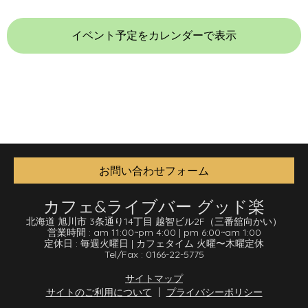
イベント予定をカレンダーで表示
お問い合わせフォーム
カフェ&ライブバー グッド楽
北海道 旭川市 3条通り14丁目 越智ビル2F
（三番舘向かい）
営業時間 :
am 11:00
~
pm 4:00
|
pm 6:00
~
am 1:00
定休日 :
毎週火曜日
|
カフェタイム 火曜〜木曜定休
Tel/Fax :
0166-22-5775
サイトマップ
サイトのご利用について
プライバシーポリシー