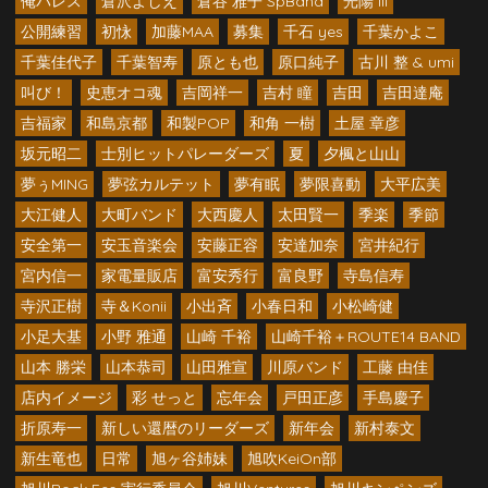
俺パレス
倉沢よしえ
倉谷 雅子 SpBand
光陽 III
公開練習
初怺
加藤MAA
募集
千石 yes
千葉かよこ
千葉佳代子
千葉智寿
原とも也
原口純子
古川 整 & umi
叫び！
史恵オコ魂
吉岡祥一
吉村 瞳
吉田
吉田達庵
吉福家
和島京都
和製POP
和角 一樹
土屋 章彦
坂元昭二
士別ヒットパレーダーズ
夏
夕楓と山山
夢ぅMING
夢弦カルテット
夢有眠
夢限喜動
大平広美
大江健人
大町バンド
大西慶人
太田賢一
季楽
季節
安全第一
安玉音楽会
安藤正容
安達加奈
宮井紀行
宮内信一
家電量販店
富安秀行
富良野
寺島信寿
寺沢正樹
寺＆Konii
小出斉
小春日和
小松崎健
小足大基
小野 雅通
山崎 千裕
山崎千裕＋ROUTE14 BAND
山本 勝栄
山本恭司
山田雅宣
川原バンド
工藤 由佳
店内イメージ
彩 せっと
忘年会
戸田正彦
手島慶子
折原寿一
新しい還暦のリーダーズ
新年会
新村泰文
新生竜也
日常
旭ヶ谷姉妹
旭吹KeiOn部