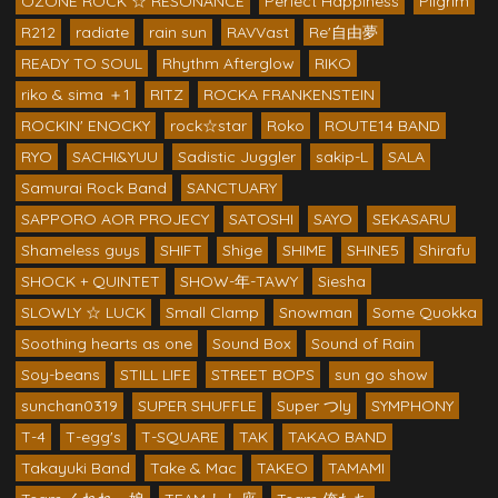
OZONE ROCK ☆ RESONANCE
Perfect Happiness
Pilgrim
R212
radiate
rain sun
RAVVast
Re'自由夢
READY TO SOUL
Rhythm Afterglow
RIKO
riko & sima ＋1
RITZ
ROCKA FRANKENSTEIN
ROCKIN' ENOCKY
rock☆star
Roko
ROUTE14 BAND
RYO
SACHI&YUU
Sadistic Juggler
sakip-L
SALA
Samurai Rock Band
SANCTUARY
SAPPORO AOR PROJECY
SATOSHI
SAYO
SEKASARU
Shameless guys
SHIFT
Shige
SHIME
SHINE5
Shirafu
SHOCK + QUINTET
SHOW-年-TAWY
Siesha
SLOWLY ☆ LUCK
Small Clamp
Snowman
Some Quokka
Soothing hearts as one
Sound Box
Sound of Rain
Soy-beans
STILL LIFE
STREET BOPS
sun go show
sunchan0319
SUPER SHUFFLE
Super つly
SYMPHONY
T-4
T-egg's
T-SQUARE
TAK
TAKAO BAND
Takayuki Band
Take & Mac
TAKEO
TAMAMI