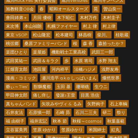
旭川Rock Fes 実行委員会
旭川Ventures
旭川キンペンズ
旭教軽音OB会
春
昭和オールスターズ
晃
曽山良一
會田姉弟＋
月田 優樹
木下昭仁
木村万作
木村圭子
末次博
本山禎朗
札幌ファイヤー
村上 律
村上律
東京 VSOP
松山隆宏
松本建司
林昌樹
柴川。
桂歌蔵
桃弦郷
桑原ファミリーバンド
桜
森 香
森拾ったか？
楽団ひとり
楽屋姫
機動戦士工業高校
武田三一郎
武田英祐一
武田＆キラク
歩
水原 将司
水野 翔太
江畑育太郎
池田屋
河内祥平
法橋ハジメ
浅野友寿
漫画・コミック
瀬川浩平 a.k.a しっぱいまん
燦然世界
爺ぃ～Tles'
獣獅魔都
玉田 基
珊瑚礁
生ウニ
甲田伸太郎
痛し痒し
發謝♪王雷
目黒 浩信
真ちゃんバンド
矢吹みやヴィ & るみ
矢野絢子
石上車輌
石井友法
石原愼一郎
石崎 昴
石川二三夫
研二
祭り
福 由樹子
福井宏記
秋本 節
秋桜～cosmos
秋葉嘉範
立谷冨美男
笠原 ゆかり
笠原ゆかり
米国紳士
紅丸