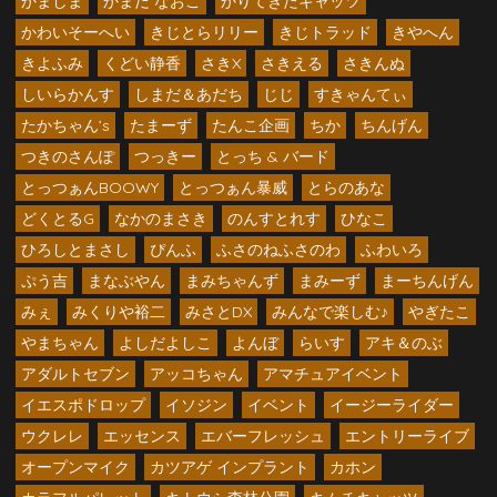
かましま
かまだ なおこ
かりてきたキャッツ
かわいそーへい
きじとらリリー
きじトラッド
きやへん
きよふみ
くどい静香
さきX
さきえる
さきんぬ
しいらかんす
しまだ＆あだち
じじ
すきゃんてぃ
たかちゃん’s
たまーず
たんこ企画
ちか
ちんげん
つきのさんぽ
つっきー
とっち & バード
とっつぁんBOOWY
とっつぁん暴威
とらのあな
どくとるG
なかのまさき
のんすとれす
ひなこ
ひろしとまさし
ぴんふ
ふさのねふさのわ
ふわいろ
ぷう吉
まなぶやん
まみちゃんず
まみーず
まーちんげん
みぇ
みくりや裕二
みさとDX
みんなで楽しむ♪
やぎたこ
やまちゃん
よしだよしこ
よんぼ
らいす
アキ＆のぶ
アダルトセブン
アッコちゃん
アマチュアイベント
イエスポドロップ
イソジン
イベント
イージーライダー
ウクレレ
エッセンス
エバーフレッシュ
エントリーライブ
オープンマイク
カツアゲ インプラント
カホン