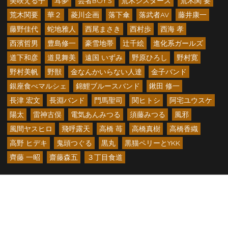
美咲える子
耳夢
芸者BOY’S
荒木シスターズ
荒木関 要
荒木関要
華２
菱川企画
落下傘
落武者AV
藤井康一
藤野佳代
蛇地雅人
西尾まさき
西村歩
西海 孝
西濱哲男
豊島修一
豪雪地帯
辻千絵
進化系ガールズ
道下和彦
道見舞美
遠国 いずみ
野原ひろし
野村寛
野村美帆
野獣
金なんかいらない人達
金子バンド
銀座食べマルシェ
錦鯉ブルースバンド
鍬田 修一
長津 宏文
長淵バンド
門馬聖司
関ヒトシ
阿宅ユウスケ
陽太
雷神古俣
電気あんみつる
須藤みつる
風邪
風間ヤスヒロ
飛呼露天
高橋 苺
高橋真樹
高橋香織
高野 ヒデキ
鬼頭つぐる
黒丸
黒猫ペリーとYKK
齊藤 一昭
齋藤森五
３丁目食道