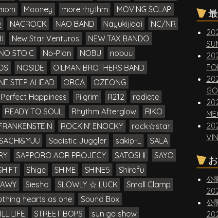
moni
Mooney
more rhythm
MOVING SCLAP
最
Q
NACROCK
NAO BAND
Nayukijidai
NC/NR
20
I
New Star Venturos
NEW TAX BANDO
SUN
NO STOIC
No-Plan
NOBU
nobuu
20
FO
OS
NOSIDE
OILMAN BROTHERS BAND
20
NE STEP AHEAD
ORCA
OZEONG
GO
Perfect Happiness
Pilgrim
R212
radiate
20
READY TO SOUL
Rhythm Afterglow
RIKO
ME
20
FRANKENSTEIN
ROCKIN' ENOCKY
rock☆star
VI
SACHI&YUU
Sadistic Juggler
sakip-L
SALA
RY
SAPPORO AOR PROJECY
SATOSHI
SAYO
お
SHIFT
Shige
SHIME
SHINE5
Shirafu
公
TAWY
Siesha
SLOWLY ☆ LUCK
Small Clamp
2
thing hearts as one
Sound Box
公
ILL LIFE
STREET BOPS
sun go show
2