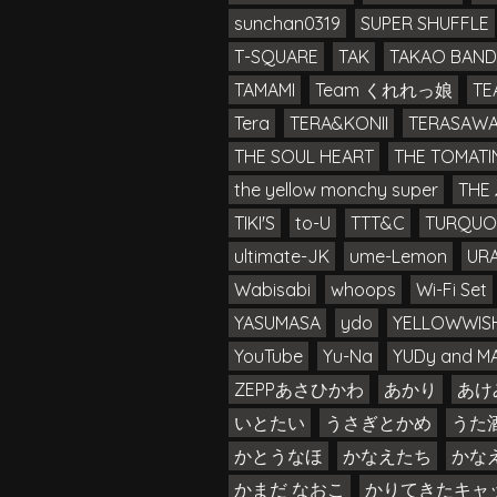
sunchan0319
SUPER SHUFFLE
T-SQUARE
TAK
TAKAO BAND
TAMAMI
Team くれれっ娘
T
Tera
TERA&KONII
TERASAW
THE SOUL HEART
THE TOMAT
the yellow monchy super
TH
TIKI'S
to-U
TTT&C
TURQUO
ultimate-JK
ume-Lemon
UR
Wabisabi
whoops
Wi-Fi Set
YASUMASA
ydo
YELLOWWIS
YouTube
Yu-Na
YUDy and M
ZEPPあさひかわ
あかり
あけ
いとたい
うさぎとかめ
うた
かとうなほ
かなえたち
かな
かまだ なおこ
かりてきたキャ