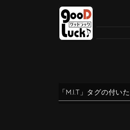
「M.I.T」タグの付