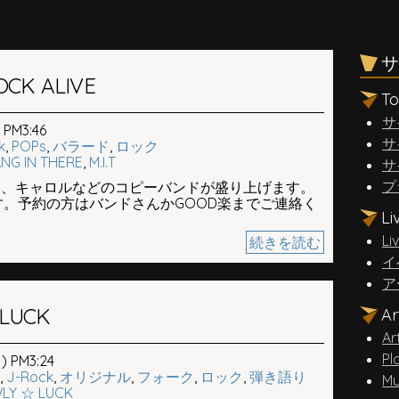
サ
OCK ALIVE
T
サ
PM3:46
サ
k
,
POPs
,
バラード
,
ロック
NG IN THERE
,
M.I.T
サ
プ
’z、キャロルなどのコピーバンドが盛り上げます。
。予約の方はバンドさんかGOOD楽までご連絡く
L
Li
続きを読む
イ
ア
 LUCK
A
Ar
Pl
 PM3:24
,
J-Rock
,
オリジナル
,
フォーク
,
ロック
,
弾き語り
Mu
LY ☆ LUCK