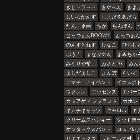
きじトラッド
きやへん
きよ
しいらかんす
しまだ＆あだち
たんこ企画
ちか
ちんげん
とっつぁんBOOWY
とっつぁ
のんすとれす
ひなこ
ひろし
ぷう吉
まなぶやん
まみちゃ
みくりや裕二
みさとDX
みん
よしだよしこ
よんぼ
らいす
アマチュアイベント
イエスポ
ウクレレ
エッセンス
エバー
カツアゲ インプラント
カホン
キムチキャッツ
キャロル
ギ
クリームスパンキー
グッド楽
ケンタックスバンド
コスプレ
サキエックス
ザビエル大村