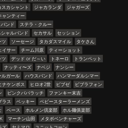
カスカシャント
ジャカランダ
ジャガーズ
キャンティー
スバンド
ステラ・クルー
ペシャルバンド
セカサル
セッション
ーツ
ソーセージ
タカダスマイル
タケさん
ェイサー
チーム川原
ティーショット
ッツ
デッド or だ～い
トネーロ
トランペット
ナッティ〜ズ
ナベジ
ナンシー
ールガール
ハウスバンド
ハンマーダルシマー
ヒナケンボス
ヒロオ2世
ビブゼ
ビブラフォン
ン
ピンクパパラッチ
ファンキー末吉
プラス
ベッキー
ベビースターラーメンズ
士
ベース
ホルメン倶楽部
ホル麺俱楽部
K
マーチン山田
メタボベンチャーズ
モズ
ヤミマロ
ユニットコーン