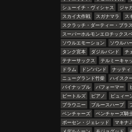
シューイチ・ヴィシャス
ジャ
スカイ大作戦
スガナマラ
ス
スクラッチ・ダーティー・ブラ
スーパーホルモンエロチックス
ソウルエモーション
ソウルハ
タンク宮本
ダジルバンド
チ
テナーサックス
テルミーキャ
ドラム
ドン*バンド
ナッティ
ニューグランド竹柴
ハイスク
パイナップル
パフォーマー
ビートルズ
ピアノ
ピュィー
ブラウニー
ブルースハープ
ベンチャーズ
ベンチャーズ騎
ボーセン・ジェレッド
マキナJ
メデルムーン
モジョグッド