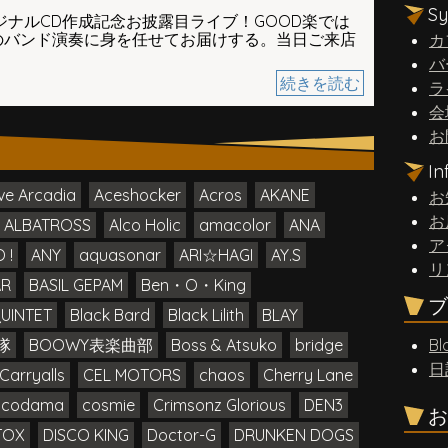
S
 LUCKオリジナルCD作成記念お披露目ライブ！GOOD楽では
のバンド演奏に身を任せてお届けする。当日ご来店
カ
バ
続きを読む
ラ
会
お
I
ve Arcadia
Aceshocker
Acros
AKANE
お
お
ALBATROSS
Alco Holic
amacolor
ANA
ア
 !
ANY
aquasonar
ARI☆HAGI
AY.S
リ
AR
BASIL GEPAM
Ben・O・King
ブ
QUINTET
Black Bard
Black Lilith
BLAY
隊
BOOWY表楽曲部
Boss & Atsuko
bridge
Bl
日
Carryalls
CEL MOTORS
chaos
Cherry Lane
codama
cosmie
Crimsonz Glorious
DEN3
お
TOX
DISCO KING
Doctor-G
DRUNKEN DOGS