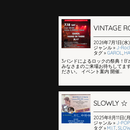
VINTAGE R
2026年7月1日(水) 
ジャンル »
J-Roc
タグ »
GAROL
,
HA
3バンドによるロックの祭典！B
みなさまのご来場お待ちしてます
ださい。 イベント案内 開催...
SLOWLY ☆
2025年8月11日(月)
ジャンル »
J-POP
タグ »
M.I.T
,
SLOW