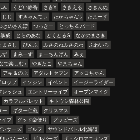
ふみ
くどい静香
さきX
さきえる
さきんぬ
じじ
すきゃんてぃ
たかちゃん’s
たまーず
つきのさんぽ
つっきー
とっち & バード
ん暴威
とらのあな
どくとるG
なかのまさき
とまさし
ぴんふ
ふさのねふさのわ
ふわいろ
んず
まみーず
まーちんげん
みぇ
なで楽しむ♪
やぎたこ
やまちゃん
アキ＆のぶ
アダルトセブン
アッコちゃん
ドロップ
イソジン
イベント
イージーライダー
フレッシュ
エントリーライブ
オープンマイク
カラフルパレット
キトウシ森林公園
ター
ギター仁義
クリスマス
ライブ
グッド楽便り
グッピーズ
ダンサーズ
ゴルフ
サウンドバトル北海道
ザルバムーン
ザルバーズ
ザ・シロマニサンズ