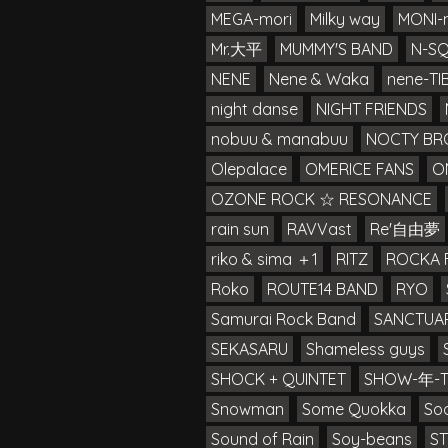
MEGA-mori
Milky way
MONI-
Mr.大平
MUMMY'S BAND
N-S
NENE
Nene & Waka
nene-TIB
night danse
NIGHT FRIENDS
nobuu & manabuu
NOCTY BR
Olepalace
OMERICE FANS
O
OZONE ROCK ☆ RESONANCE
rain sun
RAVVast
Re'自由夢
riko & sima ＋1
RITZ
ROCKA 
Roko
ROUTE14 BAND
RYO
Samurai Rock Band
SANCTUA
SEKASARU
Shameless guys
SHOCK + QUINTET
SHOW-年-
Snowman
Some Quokka
Soo
Sound of Rain
Soy-beans
ST