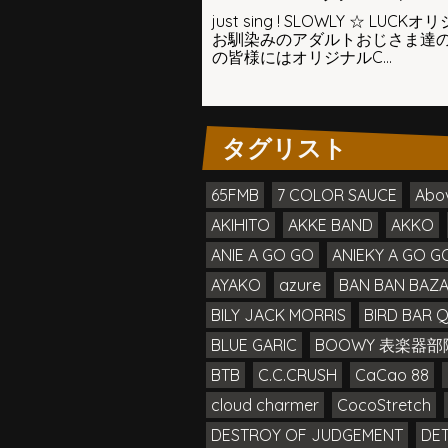
just sing ! SLOWLY ☆
お馴染みのアダルトおじさま達
の皆様にはオリジナルC...
タグリスト
65FMB
7 COLOR SAUCE
Abo
AKIHITO
AKKE BAND
AKKO
ANIE A GO GO
ANIEKY A GO GO
AYAKO
azure
BAN BAN BAZ
BILY JACK MORRIS
BIRD BAR 
BLUE GARIC
BOOWY 表楽器部
BTB
C.C.CRUSH
CaCao 88
cloud charmer
CocoStretch
DESTROY OF JUDGEMENT
DE