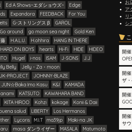
お
R
Ed A Shows~エダショウズ~
Edge
ア
ds
Expandora
FEEDBACK
For You
リ
eIts
G-ストリングス β
GAROL
シ
Go around
go moon sea night
Gold Ken
こ
斉藤
H.A.L.U.
H.ohhira
HANG IN THERE
HARD ON BOYS
hearts
Hi-Fi
HIDE
HIDEO
開催
HTO
Hugel
i-nos
ISAM
J-SONS
J.J
OPEN
lly Belly
Jelly・Za・moon
開催
JK-PROJECT
JOHNNY-BLAZE
ザ・
JUN☆Baka Imo Kasu
K&I
KAMADA
manami
KATSUTO
KAWAHARA BAND
開催
GOOD
KITA HIROO
Kohzi
kokage
Konii & Daii
buena salud
LIBERTY
Los Hermanos
開催
ther
Lycoris
M.I.T
ma39jp
Maki-na JK
サウ
aru
masa ダンライザー
MASALA
Matumoto