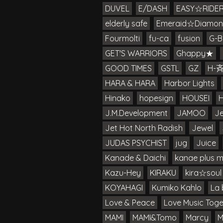
DUVEL
E/DASH
EASY☆RIDE
elderly safe
Emeraid☆Diamon
Fourmolti
fu-ca
fusion
G-B
GET'S WARRIORS
Ghappy★
GOOD TIMES
GSTL
GZ
H-
HARA & HARA
Harbor Lights
Hinako
hopesign
HOUSEI
J.M.Development
JAMOO
Je
Jet Hot North Radish
Jewel
JUDAS PSYCHIST
jug
Juice
Kanade & Daichi
kanae plus 
Kazu-Hey
KIRAKU
kira☆soul
KOYAHAGI
Kumiko Kahlo
La 
Love & Peace
Love Music Toge
MAMI
MAMI&Tomo
Marcy
M