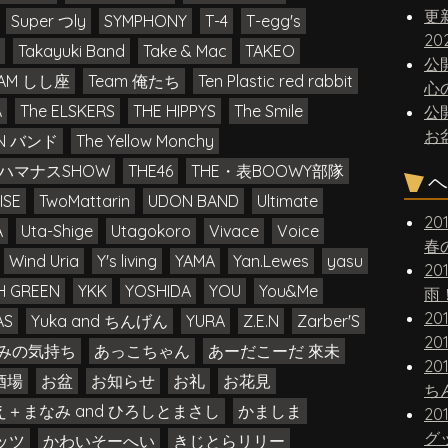
更
Super つly
SYMPHONY
T-4
T-egg's
20
Takayuki Band
Take & Mac
TAKEO
公
EAM しし座
Team 俺たち
Ten Plastic red rabbit
心
A
The ELSKERS
THE HIPPYS
The Smile
公
お
IN バンド
The Yellow Monchy
E ハマナスSHOW
THE46
THE・表BOOWY部隊
ヘ
ISE
TwoMattarin
UDON BAND
Ultimate
20
A
Uta-Shige
Utagokoro
Vivace
Voice
春
Wind Uria
Y's living
YAMA
Yan.Lewes
yasu
20
H GREEN
YKK
YOSHIDA
YOU
You&Me
雨
20
AS
Yuka and ちんげん
YURA
Z.E.N
Zarber'S
20
みの気持ち
あっこちゃん
あーだこーだ 來未
20
酒場
お盆
お知らせ
お礼
お花見
え＋まなみ and ひろしとまさし
かましま
20
グ
ッツ
かわいそーへい
きじとらリリー