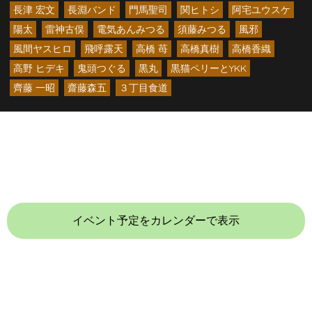
長津 宏文
長淵バンド
門馬聖司
関ヒトシ
阿宅ユウスケ
陽太
雷神古俣
電気あんみつる
須藤みつる
風邪
風間ヤスヒロ
飛呼露天
高橋 苺
高橋真樹
高橋香織
高野 ヒデキ
鬼頭つぐる
黒丸
黒猫ペリーとYKK
齊藤 一昭
齋藤森五
３丁目食道
イベント予定をカレンダーで表示