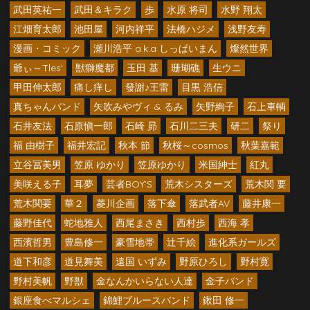
武田英祐一
武田＆キラク
歩
水原 将司
水野 翔太
江畑育太郎
池田屋
河内祥平
法橋ハジメ
浅野友寿
漫画・コミック
瀬川浩平 a.k.a しっぱいまん
燦然世界
爺ぃ～Tles'
獣獅魔都
玉田 基
珊瑚礁
生ウニ
甲田伸太郎
痛し痒し
發謝♪王雷
目黒 浩信
真ちゃんバンド
矢吹みやヴィ & るみ
矢野絢子
石上車輌
石井友法
石原愼一郎
石崎 昴
石川二三夫
研二
祭り
福 由樹子
福井宏記
秋本 節
秋桜～cosmos
秋葉嘉範
立谷冨美男
笠原 ゆかり
笠原ゆかり
米国紳士
紅丸
美咲える子
耳夢
芸者BOY’S
荒木シスターズ
荒木関 要
荒木関要
華２
菱川企画
落下傘
落武者AV
藤井康一
藤野佳代
蛇地雅人
西尾まさき
西村歩
西海 孝
西濱哲男
豊島修一
豪雪地帯
辻千絵
進化系ガールズ
道下和彦
道見舞美
遠国 いずみ
野原ひろし
野村寛
野村美帆
野獣
金なんかいらない人達
金子バンド
銀座食べマルシェ
錦鯉ブルースバンド
鍬田 修一