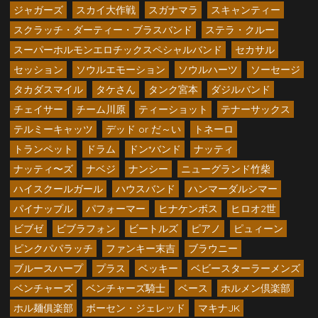
ジャガーズ
スカイ大作戦
スガナマラ
スキャンティー
スクラッチ・ダーティー・ブラスバンド
ステラ・クルー
スーパーホルモンエロチックスペシャルバンド
セカサル
セッション
ソウルエモーション
ソウルハーツ
ソーセージ
タカダスマイル
タケさん
タンク宮本
ダジルバンド
チェイサー
チーム川原
ティーショット
テナーサックス
テルミーキャッツ
デッド or だ～い
トネーロ
トランペット
ドラム
ドン*バンド
ナッティ
ナッティ〜ズ
ナベジ
ナンシー
ニューグランド竹柴
ハイスクールガール
ハウスバンド
ハンマーダルシマー
パイナップル
パフォーマー
ヒナケンボス
ヒロオ2世
ビブゼ
ビブラフォン
ビートルズ
ピアノ
ピュィーン
ピンクパパラッチ
ファンキー末吉
ブラウニー
ブルースハープ
プラス
ベッキー
ベビースターラーメンズ
ベンチャーズ
ベンチャーズ騎士
ベース
ホルメン倶楽部
ホル麺俱楽部
ボーセン・ジェレッド
マキナJK