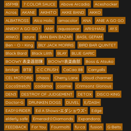
65FMB
7 COLOR SAUCE
Above Arcadia
Aceshocker
Acros
AKANE
AKIHITO
AKKE BAND
AKKO
ALBATROSS
Alco Holic
amacolor
ANA
ANIE A GO GO
ANIEKY A GO GO !
ANY
aquasonar
ARI☆HAGI
AY.S
AYAKO
azure
BAN BAN BAZAR
BASIL GEPAM
Ben・O・King
BILY JACK MORRIS
BIRD BAR QUINTET
Black Bard
Black Lilith
BLAY
BLUE GARIC
BOOWY 表楽器部隊
BOOWY表楽曲部
Boss & Atsuko
bridge
BTB
C.C.CRUSH
CaCao 88
Carryalls
CEL MOTORS
chaos
Cherry Lane
cloud charmer
CocoStretch
codama
cosmie
Crimsonz Glorious
DEN3
DESTROY OF JUDGEMENT
DETOX
DISCO KING
Doctor-G
DRUNKEN DOGS
DUVEL
E/DASH
EASY☆RIDER
Ed A Shows~エダショウズ~
Edge
elderly safe
Emeraid☆Diamonds
Expandora
FEEDBACK
For You
Fourmolti
fu-ca
fusion
G-BeIts