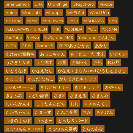
ume-Lemon
URA
Uta-Shige
Utagokoro
Vivace
Voice
Wabisabi
whoops
Wi-Fi Set
Wind Uria
Y's living
YAMA
Yan.Lewes
yasu
YASUMASA
ydo
YELLOWWISH GREEN
YKK
YOSHIDA
YOU
You&Me
YouTube
Yu-Na
YUDy and MAS
Yuka and ちんげん
YURA
Z.E.N
Zarber'S
ZEPPあさひかわ
あかり
あけみの気持ち
あっこちゃん
あーだこーだ 來未
いとたい
うさぎとかめ
うた酒場
お盆
お知らせ
お礼
お花見
かとうなほ
かなえたち
かなえ＋まなみ and ひろしとまさし
かましま
かまだ なおこ
かりてきたキャッツ
かわいそーへい
きじとらリリー
きじトラッド
きやへん
きよふみ
くどい静香
さきX
さきえる
さきんぬ
しいらかんす
しまだ＆あだち
じじ
すきゃんてぃ
たかちゃん’s
たまーず
たんこ企画
ちか
ちんげん
つきのさんぽ
つっきー
とっち & バード
とっつぁんBOOWY
とっつぁん暴威
とらのあな