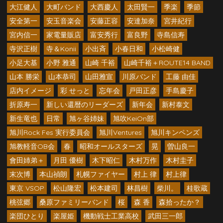
大江健人
大町バンド
大西慶人
太田賢一
季楽
季節
安全第一
安玉音楽会
安藤正容
安達加奈
宮井紀行
宮内信一
家電量販店
富安秀行
富良野
寺島信寿
寺沢正樹
寺＆Konii
小出斉
小春日和
小松崎健
小足大基
小野 雅通
山崎 千裕
山崎千裕＋ROUTE14 BAND
山本 勝栄
山本恭司
山田雅宣
川原バンド
工藤 由佳
店内イメージ
彩 せっと
忘年会
戸田正彦
手島慶子
折原寿一
新しい還暦のリーダーズ
新年会
新村泰文
新生竜也
日常
旭ヶ谷姉妹
旭吹KeiOn部
旭川Rock Fes 実行委員会
旭川Ventures
旭川キンペンズ
旭教軽音OB会
春
昭和オールスターズ
晃
曽山良一
會田姉弟＋
月田 優樹
木下昭仁
木村万作
木村圭子
末次博
本山禎朗
札幌ファイヤー
村上 律
村上律
東京 VSOP
松山隆宏
松本建司
林昌樹
柴川。
桂歌蔵
桃弦郷
桑原ファミリーバンド
桜
森 香
森拾ったか？
楽団ひとり
楽屋姫
機動戦士工業高校
武田三一郎