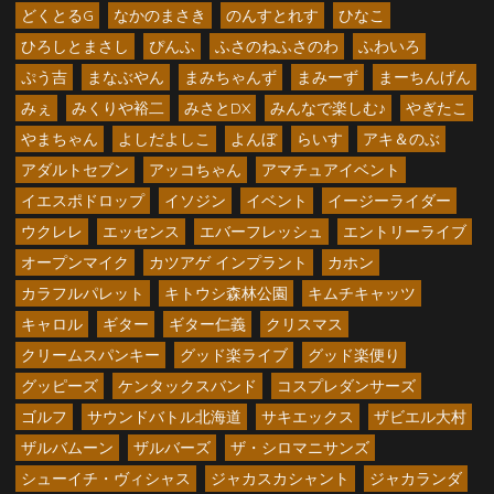
どくとるG
なかのまさき
のんすとれす
ひなこ
ひろしとまさし
ぴんふ
ふさのねふさのわ
ふわいろ
ぷう吉
まなぶやん
まみちゃんず
まみーず
まーちんげん
みぇ
みくりや裕二
みさとDX
みんなで楽しむ♪
やぎたこ
やまちゃん
よしだよしこ
よんぼ
らいす
アキ＆のぶ
アダルトセブン
アッコちゃん
アマチュアイベント
イエスポドロップ
イソジン
イベント
イージーライダー
ウクレレ
エッセンス
エバーフレッシュ
エントリーライブ
オープンマイク
カツアゲ インプラント
カホン
カラフルパレット
キトウシ森林公園
キムチキャッツ
キャロル
ギター
ギター仁義
クリスマス
クリームスパンキー
グッド楽ライブ
グッド楽便り
グッピーズ
ケンタックスバンド
コスプレダンサーズ
ゴルフ
サウンドバトル北海道
サキエックス
ザビエル大村
ザルバムーン
ザルバーズ
ザ・シロマニサンズ
シューイチ・ヴィシャス
ジャカスカシャント
ジャカランダ