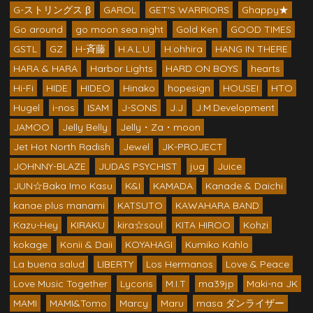
G-ストリングス β
GAROL
GET'S WARRIORS
Ghappy★
Go around
go moon sea night
Gold Ken
GOOD TIMES
GSTL
GZ
H-斉藤
H.A.L.U.
H.ohhira
HANG IN THERE
HARA & HARA
Harbor Lights
HARD ON BOYS
hearts
Hi-Fi
HIDE
HIDEO
Hinako
hopesign
HOUSEI
HTO
Hugel
i-nos
ISAM
J-SONS
J.J
J.M.Development
JAMOO
Jelly Belly
Jelly・Za・moon
Jet Hot North Radish
Jewel
JK-PROJECT
JOHNNY-BLAZE
JUDAS PSYCHIST
jug
Juice
JUN☆Baka Imo Kasu
K&I
KAMADA
Kanade & Daichi
kanae plus manami
KATSUTO
KAWAHARA BAND
Kazu-Hey
KIRAKU
kira☆soul
KITA HIROO
Kohzi
kokage
Konii & Daii
KOYAHAGI
Kumiko Kahlo
La buena salud
LIBERTY
Los Hermanos
Love & Peace
Love Music Together
Lycoris
M.I.T
ma39jp
Maki-na JK
MAMI
MAMI&Tomo
Marcy
Maru
masa ダンライザー