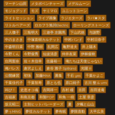
マーチン山田
メタボベンチャーズ
メデルムーン
モジョグッド
モズ
ヤミマロ
ユニットコーン
ライトセッション
ライブ画像
ラジエターズ
ラバ★スタ
リトルベアーズ
ロカフラ旭川Electric
ローリングストーンズ
三人囃子
三瓶明大
三遊亭 左圓馬
下山武徳
与謝野
中のまさき
中塚直樹カルテット
中村バンド
中村日奈子
中森明日菜
中野 雅樹
乱間広
亀野達夫
井上陽木
今野くん
今野俊秀
仙波清彦
仲井友菜
伊林俊映
住岡梨奈
佐々木信幸
佐藤裕一
俺たちは天使じゃない
俺パレス
倉沢よしえ
倉谷 雅子 SpBand
光陽 III
公開練習
初怺
加藤MAA
募集
千石 yes
千葉かよこ
千葉佳代子
千葉智寿
原とも也
原口純子
古川 整 & umi
叫び！
史恵オコ魂
吉岡祥一
吉村 瞳
吉田
吉田達庵
吉福家
和島京都
和製POP
和角 一樹
土屋 章彦
坂元昭二
士別ヒットパレーダーズ
夏
夕楓と山山
夢ぅMING
夢弦カルテット
夢有眠
夢限喜動
大平広美