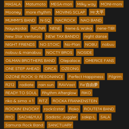
MASALA
Matumoto
MEGA-mori
Milky way
MONI-moni
Mooney
more rhythm
MOVING SCLAP
Mr.大平
MUMMY'S BAND
N-SQ
NACROCK
NAO BAND
Nayukijidai
NC/NR
NENE
Nene & Waka
nene-TIBI
New Star Venturos
NEW TAX BANDO
night danse
NIGHT FRIENDS
NO STOIC
No-Plan
NOBU
nobuu
nobuu & manabuu
NOCTY BROS
NOSIDE
OILMAN BROTHERS BAND
Olepalace
OMERICE FANS
ONE STEP AHEAD
ORCA
OZEONG
OZONE ROCK ☆ RESONANCE
Perfect Happiness
Pilgrim
R212
radiate
rain sun
RAVVast
Re'自由夢
READY TO SOUL
Rhythm Afterglow
RIKO
riko & sima ＋1
RITZ
ROCKA FRANKENSTEIN
ROCKIN' ENOCKY
rock☆star
Roko
ROUTE14 BAND
RYO
SACHI&YUU
Sadistic Juggler
sakip-L
SALA
Samurai Rock Band
SANCTUARY