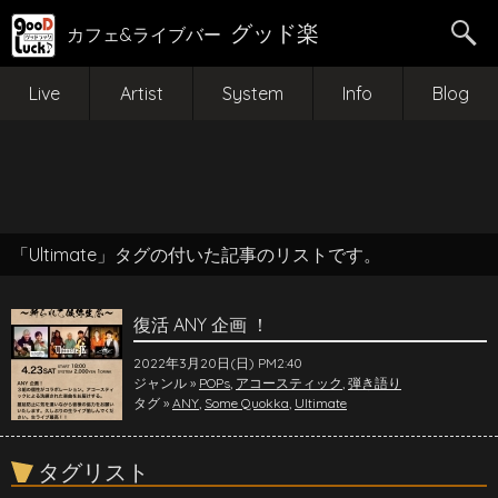
グッド楽
カフェ&ライブバー
Live
Artist
System
Info
Blog
「Ultimate」タグの付いた記事のリストです。
復活 ANY 企画 ！
2022年3月20日(日) PM2:40
ジャンル »
POPs
,
アコースティック
,
弾き語り
タグ »
ANY
,
Some Quokka
,
Ultimate
タグリスト