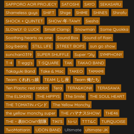
SAPPORO AOR PROJECY
SATOSHI
SAYO
SEKASARU
Shameless guys
SHIFT
Shige
SHIME
SHINE5
Shirafu
SHOCK + QUINTET
SHOW-年-TAWY
Siesha
SLOWLY ☆ LUCK
Small Clamp
Snowman
Some Quokka
Soothing hearts as one
Sound Box
Sound of Rain
Soy-beans
STILL LIFE
STREET BOPS
sun go show
sunchan0319
SUPER SHUFFLE
Super つly
SYMPHONY
T-4
T-egg's
T-SQUARE
TAK
TAKAO BAND
Takayuki Band
Take & Mac
TAKEO
TAMAMI
Team くれれっ娘
TEAM しし座
Team 俺たち
Ten Plastic red rabbit
Tera
TERA&KONII
TERASAWA
The ELSKERS
THE HIPPYS
The Smile
THE SOUL HEART
THE TOMATIN バンド
The Yellow Monchy
the yellow monchy super
THE ハマナスSHOW
THE46
THE・表BOOWY部隊
TIKI'S
to-U
TTT&C
TURQUOISE
TwoMattarin
UDON BAND
Ultimate
ultimate-JK