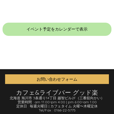
イベント予定をカレンダーで表示
お問い合わせフォーム
カフェ&ライブバー グッド楽
北海道 旭川市 3条通り14丁目 越智ビル2F
（三番舘向かい）
営業時間 :
am 11:00
~
pm 4:00
|
pm 6:00
~
am 1:00
定休日 :
毎週火曜日
|
カフェタイム 火曜〜木曜定休
Tel/Fax :
0166-22-5775