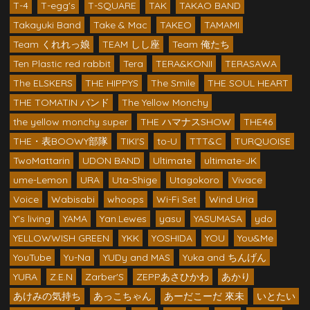
T-4
T-egg's
T-SQUARE
TAK
TAKAO BAND
Takayuki Band
Take & Mac
TAKEO
TAMAMI
Team くれれっ娘
TEAM しし座
Team 俺たち
Ten Plastic red rabbit
Tera
TERA&KONII
TERASAWA
The ELSKERS
THE HIPPYS
The Smile
THE SOUL HEART
THE TOMATIN バンド
The Yellow Monchy
the yellow monchy super
THE ハマナスSHOW
THE46
THE・表BOOWY部隊
TIKI'S
to-U
TTT&C
TURQUOISE
TwoMattarin
UDON BAND
Ultimate
ultimate-JK
ume-Lemon
URA
Uta-Shige
Utagokoro
Vivace
Voice
Wabisabi
whoops
Wi-Fi Set
Wind Uria
Y's living
YAMA
Yan.Lewes
yasu
YASUMASA
ydo
YELLOWWISH GREEN
YKK
YOSHIDA
YOU
You&Me
YouTube
Yu-Na
YUDy and MAS
Yuka and ちんげん
YURA
Z.E.N
Zarber'S
ZEPPあさひかわ
あかり
あけみの気持ち
あっこちゃん
あーだこーだ 來未
いとたい