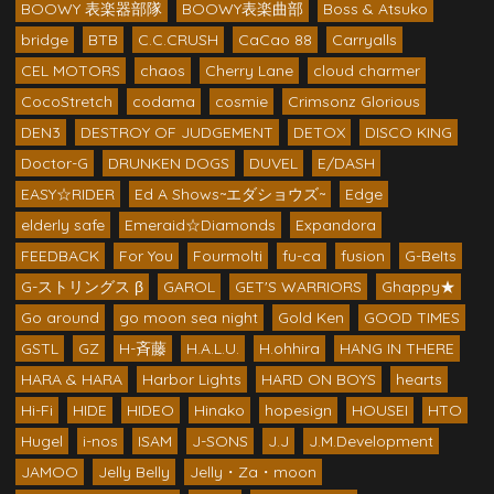
BOOWY 表楽器部隊
BOOWY表楽曲部
Boss & Atsuko
bridge
BTB
C.C.CRUSH
CaCao 88
Carryalls
CEL MOTORS
chaos
Cherry Lane
cloud charmer
CocoStretch
codama
cosmie
Crimsonz Glorious
DEN3
DESTROY OF JUDGEMENT
DETOX
DISCO KING
Doctor-G
DRUNKEN DOGS
DUVEL
E/DASH
EASY☆RIDER
Ed A Shows~エダショウズ~
Edge
elderly safe
Emeraid☆Diamonds
Expandora
FEEDBACK
For You
Fourmolti
fu-ca
fusion
G-BeIts
G-ストリングス β
GAROL
GET'S WARRIORS
Ghappy★
Go around
go moon sea night
Gold Ken
GOOD TIMES
GSTL
GZ
H-斉藤
H.A.L.U.
H.ohhira
HANG IN THERE
HARA & HARA
Harbor Lights
HARD ON BOYS
hearts
Hi-Fi
HIDE
HIDEO
Hinako
hopesign
HOUSEI
HTO
Hugel
i-nos
ISAM
J-SONS
J.J
J.M.Development
JAMOO
Jelly Belly
Jelly・Za・moon