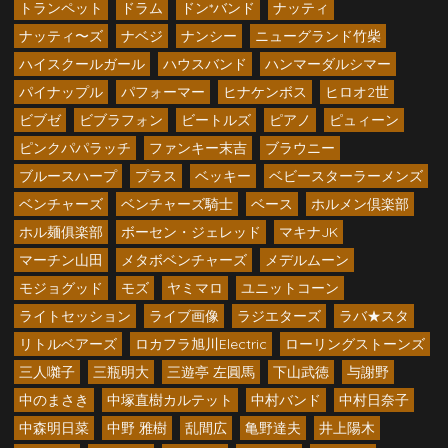
トランペット
ドラム
ドン*バンド
ナッティ
ナッティ〜ズ
ナベジ
ナンシー
ニューグランド竹柴
ハイスクールガール
ハウスバンド
ハンマーダルシマー
パイナップル
パフォーマー
ヒナケンボス
ヒロオ2世
ビブゼ
ビブラフォン
ビートルズ
ピアノ
ピュィーン
ピンクパパラッチ
ファンキー末吉
ブラウニー
ブルースハープ
プラス
ベッキー
ベビースターラーメンズ
ベンチャーズ
ベンチャーズ騎士
ベース
ホルメン倶楽部
ホル麺俱楽部
ボーセン・ジェレッド
マキナJK
マーチン山田
メタボベンチャーズ
メデルムーン
モジョグッド
モズ
ヤミマロ
ユニットコーン
ライトセッション
ライブ画像
ラジエターズ
ラバ★スタ
リトルベアーズ
ロカフラ旭川Electric
ローリングストーンズ
三人囃子
三瓶明大
三遊亭 左圓馬
下山武徳
与謝野
中のまさき
中塚直樹カルテット
中村バンド
中村日奈子
中森明日菜
中野 雅樹
乱間広
亀野達夫
井上陽木