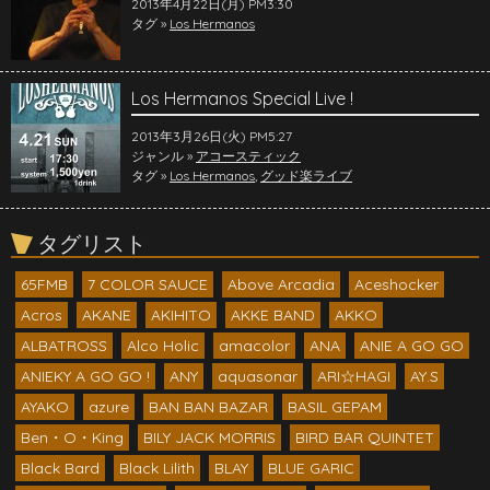
2013年4月22日(月) PM3:30
タグ »
Los Hermanos
Los Hermanos Special Live !
2013年3月26日(火) PM5:27
ジャンル »
アコースティック
タグ »
Los Hermanos
,
グッド楽ライブ
タグリスト
65FMB
7 COLOR SAUCE
Above Arcadia
Aceshocker
Acros
AKANE
AKIHITO
AKKE BAND
AKKO
ALBATROSS
Alco Holic
amacolor
ANA
ANIE A GO GO
ANIEKY A GO GO !
ANY
aquasonar
ARI☆HAGI
AY.S
AYAKO
azure
BAN BAN BAZAR
BASIL GEPAM
Ben・O・King
BILY JACK MORRIS
BIRD BAR QUINTET
Black Bard
Black Lilith
BLAY
BLUE GARIC