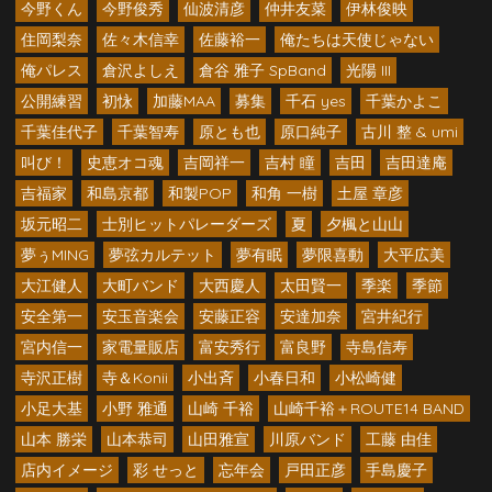
今野くん
今野俊秀
仙波清彦
仲井友菜
伊林俊映
住岡梨奈
佐々木信幸
佐藤裕一
俺たちは天使じゃない
俺パレス
倉沢よしえ
倉谷 雅子 SpBand
光陽 III
公開練習
初怺
加藤MAA
募集
千石 yes
千葉かよこ
千葉佳代子
千葉智寿
原とも也
原口純子
古川 整 & umi
叫び！
史恵オコ魂
吉岡祥一
吉村 瞳
吉田
吉田達庵
吉福家
和島京都
和製POP
和角 一樹
土屋 章彦
坂元昭二
士別ヒットパレーダーズ
夏
夕楓と山山
夢ぅMING
夢弦カルテット
夢有眠
夢限喜動
大平広美
大江健人
大町バンド
大西慶人
太田賢一
季楽
季節
安全第一
安玉音楽会
安藤正容
安達加奈
宮井紀行
宮内信一
家電量販店
富安秀行
富良野
寺島信寿
寺沢正樹
寺＆Konii
小出斉
小春日和
小松崎健
小足大基
小野 雅通
山崎 千裕
山崎千裕＋ROUTE14 BAND
山本 勝栄
山本恭司
山田雅宣
川原バンド
工藤 由佳
店内イメージ
彩 せっと
忘年会
戸田正彦
手島慶子