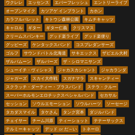
ウクレレ
エッセンス
エバーフレッシュ
エントリーライブ
オープンマイク
カツアゲ インプラント
カホン
カラフルパレット
キトウシ森林公園
キムチキャッツ
キャロル
ギター
ギター仁義
クリスマス
クリームスパンキー
グッド楽ライブ
グッド楽便り
グッピーズ
ケンタックスバンド
コスプレダンサーズ
ゴルフ
サウンドバトル北海道
サキエックス
ザビエル大村
ザルバムーン
ザルバーズ
ザ・シロマニサンズ
シューイチ・ヴィシャス
ジャカスカシャント
ジャカランダ
ジャガーズ
スカイ大作戦
スガナマラ
スキャンティー
スクラッチ・ダーティー・ブラスバンド
ステラ・クルー
スーパーホルモンエロチックスペシャルバンド
セカサル
セッション
ソウルエモーション
ソウルハーツ
ソーセージ
タカダスマイル
タケさん
タンク宮本
ダジルバンド
チェイサー
チーム川原
ティーショット
テナーサックス
テルミーキャッツ
デッド or だ～い
トネーロ