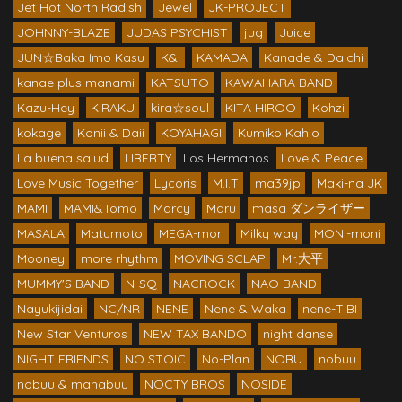
Jet Hot North Radish
Jewel
JK-PROJECT
JOHNNY-BLAZE
JUDAS PSYCHIST
jug
Juice
JUN☆Baka Imo Kasu
K&I
KAMADA
Kanade & Daichi
kanae plus manami
KATSUTO
KAWAHARA BAND
Kazu-Hey
KIRAKU
kira☆soul
KITA HIROO
Kohzi
kokage
Konii & Daii
KOYAHAGI
Kumiko Kahlo
La buena salud
LIBERTY
Los Hermanos
Love & Peace
Love Music Together
Lycoris
M.I.T
ma39jp
Maki-na JK
MAMI
MAMI&Tomo
Marcy
Maru
masa ダンライザー
MASALA
Matumoto
MEGA-mori
Milky way
MONI-moni
Mooney
more rhythm
MOVING SCLAP
Mr.大平
MUMMY'S BAND
N-SQ
NACROCK
NAO BAND
Nayukijidai
NC/NR
NENE
Nene & Waka
nene-TIBI
New Star Venturos
NEW TAX BANDO
night danse
NIGHT FRIENDS
NO STOIC
No-Plan
NOBU
nobuu
nobuu & manabuu
NOCTY BROS
NOSIDE