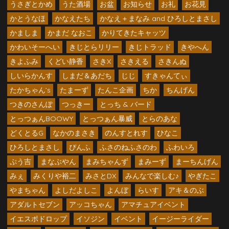
うさぎとかめ
うた酒場
お盆
お知らせ
お礼
お花見
かとうなほ
かなえたち
かなえ＋まなみ and ひろしとまさし
かましま
かまだ なおこ
かりてきたキャッツ
かわいそーへい
きじとらリリー
きじトラッド
きやへん
きよふみ
くどい静香
さきX
さきえる
さきんぬ
しいらかんす
しまだ＆あだち
じじ
すきゃんてぃ
たかちゃん’s
たまーず
たんこ企画
ちか
ちんげん
つきのさんぽ
つっきー
とっち & バード
とっつぁんBOOWY
とっつぁん暴威
とらのあな
どくとるG
なかのまさき
のんすとれす
ひなこ
ひろしとまさし
ぴんふ
ふさのねふさのわ
ふわいろ
ぷう吉
まなぶやん
まみちゃんず
まみーず
まーちんげん
みぇ
みくりや裕二
みさとDX
みんなで楽しむ♪
やぎたこ
やまちゃん
よしだよしこ
よんぼ
らいす
アキ＆のぶ
アダルトセブン
アッコちゃん
アマチュアイベント
イエスポドロップ
イソジン
イベント
イージーライダー