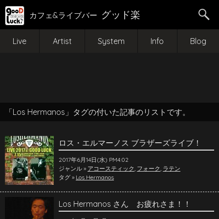
グッド楽
カフェ&ライブバー
Live
Artist
System
Info
Blog
「Los Hermanos」タグの付いた記事のリストです。
ロス・エルマーノス ブラザーズライブ！
2017年6月14日(水) PM4:02
ジャンル »
アコースティック
,
フォーク
,
ラテン
タグ »
Los Hermanos
Los Hermanos さん お疲れさま！！