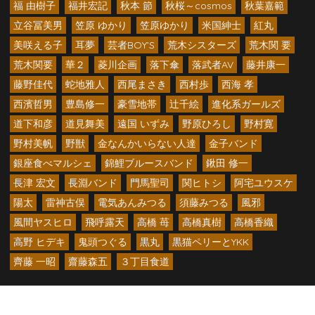
福 由樹子
福井宏記
秋本 節
秋桜～cosmos
秋葉嘉範
立谷冨美男
笠原 ゆかり
笠原ゆかり
米国紳士
紅丸
美咲える子
耳夢
芸者BOY’S
荒木シスターズ
荒木関 要
荒木関要
華２
菱川企画
落下傘
落武者AV
藤井康一
藤野佳代
蛇地雅人
西尾まさき
西村歩
西海 孝
西濱哲男
豊島修一
豪雪地帯
辻千絵
進化系ガールズ
道下和彦
道見舞美
遠国 いずみ
野原ひろし
野村寛
野村美帆
野獣
金なんかいらない人達
金子バンド
銀座食べマルシェ
錦鯉ブルースバンド
鍬田 修一
長津 宏文
長淵バンド
門馬聖司
関ヒトシ
阿宅ユウスケ
陽太
雷神古俣
電気あんみつる
須藤みつる
風邪
風間ヤスヒロ
飛呼露天
高橋 苺
高橋真樹
高橋香織
高野 ヒデキ
鬼頭つぐる
黒丸
黒猫ペリーとYKK
齊藤 一昭
齋藤森五
３丁目食道