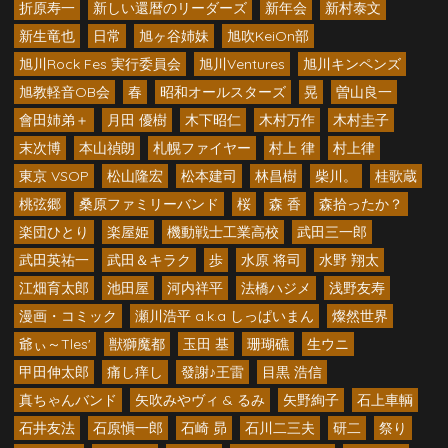
折原寿一
新しい還暦のリーダーズ
新年会
新村泰文
新生竜也
日常
旭ヶ谷姉妹
旭吹KeiOn部
旭川Rock Fes 実行委員会
旭川Ventures
旭川キンペンズ
旭教軽音OB会
春
昭和オールスターズ
晃
曽山良一
會田姉弟＋
月田 優樹
木下昭仁
木村万作
木村圭子
末次博
本山禎朗
札幌ファイヤー
村上 律
村上律
東京 VSOP
松山隆宏
松本建司
林昌樹
柴川。
桂歌蔵
桃弦郷
桑原ファミリーバンド
桜
森 香
森拾ったか？
楽団ひとり
楽屋姫
機動戦士工業高校
武田三一郎
武田英祐一
武田＆キラク
歩
水原 将司
水野 翔太
江畑育太郎
池田屋
河内祥平
法橋ハジメ
浅野友寿
漫画・コミック
瀬川浩平 a.k.a しっぱいまん
燦然世界
爺ぃ～Tles'
獣獅魔都
玉田 基
珊瑚礁
生ウニ
甲田伸太郎
痛し痒し
發謝♪王雷
目黒 浩信
真ちゃんバンド
矢吹みやヴィ & るみ
矢野絢子
石上車輌
石井友法
石原愼一郎
石崎 昴
石川二三夫
研二
祭り