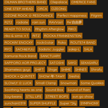
OILMAN BROTHERS BAND
Olepalace
OMERICE FANS
ONE STEP AHEAD
ORCA
OZEONG
OZONE ROCK ☆ RESONANCE
Perfect Happiness
Pilgrim
R212
radiate
rain sun
RAVVast
Re'自由夢
READY TO SOUL
Rhythm Afterglow
RIKO
riko & sima ＋1
RITZ
ROCKA FRANKENSTEIN
ROCKIN' ENOCKY
rock☆star
Roko
ROUTE14 BAND
RYO
SACHI&YUU
Sadistic Juggler
sakip-L
SALA
Samurai Rock Band
SANCTUARY
SAPPORO AOR PROJECY
SATOSHI
SAYO
SEKASARU
Shameless guys
SHIFT
Shige
SHIME
SHINE5
Shirafu
SHOCK + QUINTET
SHOW-年-TAWY
Siesha
SLOWLY ☆ LUCK
Small Clamp
Snowman
Some Quokka
Soothing hearts as one
Sound Box
Sound of Rain
Soy-beans
STILL LIFE
STREET BOPS
sun go show
sunchan0319
SUPER SHUFFLE
Super つly
SYMPHONY