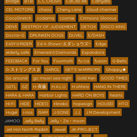
bridge
BTB
C.C.CRUSH
CaCao 88
Carryalls
CEL MOTORS
chaos
Cherry Lane
cloud charmer
CocoStretch
codama
cosmie
Crimsonz Glorious
DEN3
DESTROY OF JUDGEMENT
DETOX
DISCO KING
Doctor-G
DRUNKEN DOGS
DUVEL
E/DASH
EASY☆RIDER
Ed A Shows~エダショウズ~
Edge
elderly safe
Emeraid☆Diamonds
Expandora
FEEDBACK
For You
Fourmolti
fu-ca
fusion
G-BeIts
G-ストリングス β
GAROL
GET'S WARRIORS
Ghappy★
Go around
go moon sea night
Gold Ken
GOOD TIMES
GSTL
GZ
H-斉藤
H.A.L.U.
H.ohhira
HANG IN THERE
HARA & HARA
Harbor Lights
HARD ON BOYS
hearts
Hi-Fi
HIDE
HIDEO
Hinako
hopesign
HOUSEI
HTO
Hugel
i-nos
ISAM
J-SONS
J.J
J.M.Development
JAMOO
Jelly Belly
Jelly・Za・moon
Jet Hot North Radish
Jewel
JK-PROJECT