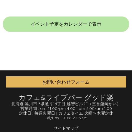
イベント予定をカレンダーで表示
お問い合わせフォーム
カフェ&ライブバー グッド楽
北海道 旭川市 3条通り14丁目 越智ビル2F
（三番舘向かい）
営業時間 :
am 11:00
~
pm 4:00
|
pm 6:00
~
am 1:00
定休日 :
毎週火曜日
|
カフェタイム 火曜〜木曜定休
Tel/Fax :
0166-22-5775
サイトマップ