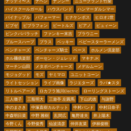
ナッティ〜ズ
ナベジ
ナンシー
ニューグランド竹柴
ハイスクールガール
ハウスバンド
ハンマーダルシマー
パイナップル
パフォーマー
ヒナケンボス
ヒロオ2世
ビブゼ
ビブラフォン
ビートルズ
ピアノ
ピュィーン
ピンクパパラッチ
ファンキー末吉
ブラウニー
ブルースハープ
プラス
ベッキー
ベビースターラーメンズ
ベンチャーズ
ベンチャーズ騎士
ベース
ホルメン倶楽部
ホル麺俱楽部
ボーセン・ジェレッド
マキナJK
マーチン山田
メタボベンチャーズ
メデルムーン
モジョグッド
モズ
ヤミマロ
ユニットコーン
ライトセッション
ライブ画像
ラジエターズ
ラバ★スタ
リトルベアーズ
ロカフラ旭川Electric
ローリングストーンズ
三人囃子
三瓶明大
三遊亭 左圓馬
下山武徳
与謝野
中のまさき
中塚直樹カルテット
中村バンド
中村日奈子
中森明日菜
中野 雅樹
乱間広
亀野達夫
井上陽木
今野くん
今野俊秀
仙波清彦
仲井友菜
伊林俊映