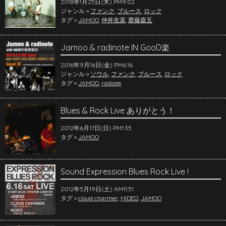
2018年1月25日(木) PM9:02
ジャンル »
ファンク
,
ブルース
,
ロック
タグ »
JAMOO
,
仲井友菜
,
齋藤森五
Jamoo & radinote IN GooD楽
2016年9月16日(金) PM6:16
ジャンル »
ソウル
,
ファンク
,
ブルース
,
ロック
タグ »
JAMOO
,
radiate
Blues & Rock Live ありがとう！
2012年6月17日(日) PM1:35
タグ »
JAMOO
Sound Expression Blues Rock Live !
2012年5月19日(土) AM11:51
タグ »
cloud charmer
,
HIDEO
,
JAMOO