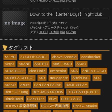
タグ »
HIDEO
,
JAMOO
,
K&I
,
NC/NR
Down to the 【Better Days】 night club
2009年10月8日(木) PM9:21
ジャンル »
アコースティック
,
ロック
タグ »
HIDEO
,
JAMOO
,
K&I
,
NC/NR
タグリスト
65FMB
7 COLOR SAUCE
Above Arcadia
Aceshocker
Acros
AKANE
AKIHITO
AKKE BAND
AKKO
ALBATROSS
Alco Holic
amacolor
ANA
ANIE A GO GO
ANIEKY A GO GO !
ANY
aquasonar
ARI☆HAGI
AY.S
AYAKO
azure
BAN BAN BAZAR
BASIL GEPAM
Ben・O・King
BILY JACK MORRIS
BIRD BAR QUINTET
Black Bard
Black Lilith
BLAY
BLUE GARIC
BOOWY 表楽器部隊
BOOWY表楽曲部
Boss & Atsuko