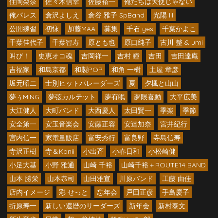
住岡梨奈
佐々木信幸
佐藤裕一
俺たちは天使じゃない
俺パレス
倉沢よしえ
倉谷 雅子 SpBand
光陽 III
公開練習
初怺
加藤MAA
募集
千石 yes
千葉かよこ
千葉佳代子
千葉智寿
原とも也
原口純子
古川 整 & umi
叫び！
史恵オコ魂
吉岡祥一
吉村 瞳
吉田
吉田達庵
吉福家
和島京都
和製POP
和角 一樹
土屋 章彦
坂元昭二
士別ヒットパレーダーズ
夏
夕楓と山山
夢ぅMING
夢弦カルテット
夢有眠
夢限喜動
大平広美
大江健人
大町バンド
大西慶人
太田賢一
季楽
季節
安全第一
安玉音楽会
安藤正容
安達加奈
宮井紀行
宮内信一
家電量販店
富安秀行
富良野
寺島信寿
寺沢正樹
寺＆Konii
小出斉
小春日和
小松崎健
小足大基
小野 雅通
山崎 千裕
山崎千裕＋ROUTE14 BAND
山本 勝栄
山本恭司
山田雅宣
川原バンド
工藤 由佳
店内イメージ
彩 せっと
忘年会
戸田正彦
手島慶子
折原寿一
新しい還暦のリーダーズ
新年会
新村泰文