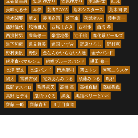
立谷冨美男
笠原 ゆかり
笠原ゆかり
米国紳士
紅丸
美咲える子
耳夢
芸者BOY’S
荒木シスターズ
荒木関 要
荒木関要
華２
菱川企画
落下傘
落武者AV
藤井康一
藤野佳代
蛇地雅人
西尾まさき
西村歩
西海 孝
西濱哲男
豊島修一
豪雪地帯
辻千絵
進化系ガールズ
道下和彦
道見舞美
遠国 いずみ
野原ひろし
野村寛
野村美帆
野獣
金なんかいらない人達
金子バンド
銀座食べマルシェ
錦鯉ブルースバンド
鍬田 修一
長津 宏文
長淵バンド
門馬聖司
関ヒトシ
阿宅ユウスケ
陽太
雷神古俣
電気あんみつる
須藤みつる
風邪
風間ヤスヒロ
飛呼露天
高橋 苺
高橋真樹
高橋香織
高野 ヒデキ
鬼頭つぐる
黒丸
黒猫ペリーとYKK
齊藤 一昭
齋藤森五
３丁目食道