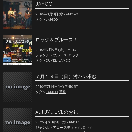
JAMOO
2010年8月11日(水) AM11:49
タグ »
JAMOO
ロック＆ブルース！
2010年7月9日(金) PM4:13
ジャンル »
ブルース
,
ロック
タグ »
DUVEL
,
JAMOO
７月１８日（日）対バン求む
2010年7月4日(日) PM10:57
タグ »
JAMOO
,
募集
AUTUMU LIVEのお礼
2009年10月14日(水) PM1:17
ジャンル »
アコースティック
,
ロック