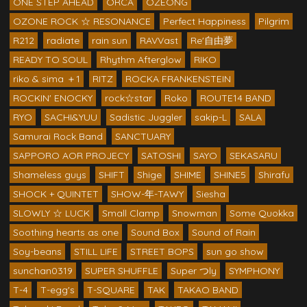
ONE STEP AHEAD
ORCA
OZEONG
OZONE ROCK ☆ RESONANCE
Perfect Happiness
Pilgrim
R212
radiate
rain sun
RAVVast
Re'自由夢
READY TO SOUL
Rhythm Afterglow
RIKO
riko & sima ＋1
RITZ
ROCKA FRANKENSTEIN
ROCKIN' ENOCKY
rock☆star
Roko
ROUTE14 BAND
RYO
SACHI&YUU
Sadistic Juggler
sakip-L
SALA
Samurai Rock Band
SANCTUARY
SAPPORO AOR PROJECY
SATOSHI
SAYO
SEKASARU
Shameless guys
SHIFT
Shige
SHIME
SHINE5
Shirafu
SHOCK + QUINTET
SHOW-年-TAWY
Siesha
SLOWLY ☆ LUCK
Small Clamp
Snowman
Some Quokka
Soothing hearts as one
Sound Box
Sound of Rain
Soy-beans
STILL LIFE
STREET BOPS
sun go show
sunchan0319
SUPER SHUFFLE
Super つly
SYMPHONY
T-4
T-egg's
T-SQUARE
TAK
TAKAO BAND