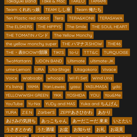
Takayuki Band
Take & Mac
TAKEO
TAMAMI
Team くれれっ娘
TEAM しし座
Team 俺たち
Ten Plastic red rabbit
Tera
TERA&KONII
TERASAWA
The ELSKERS
THE HIPPYS
The Smile
THE SOUL HEART
THE TOMATIN バンド
The Yellow Monchy
the yellow monchy super
THE ハマナスSHOW
THE46
THE・表BOOWY部隊
TIKI'S
to-U
TTT&C
TURQUOISE
TwoMattarin
UDON BAND
Ultimate
ultimate-JK
ume-Lemon
URA
Uta-Shige
Utagokoro
Vivace
Voice
Wabisabi
whoops
Wi-Fi Set
Wind Uria
Y's living
YAMA
Yan.Lewes
yasu
YASUMASA
ydo
YELLOWWISH GREEN
YKK
YOSHIDA
YOU
You&Me
YouTube
Yu-Na
YUDy and MAS
Yuka and ちんげん
YURA
Z.E.N
Zarber'S
ZEPPあさひかわ
あかり
あけみの気持ち
あっこちゃん
あーだこーだ 來未
いとたい
うさぎとかめ
うた酒場
お盆
お知らせ
お礼
お花見