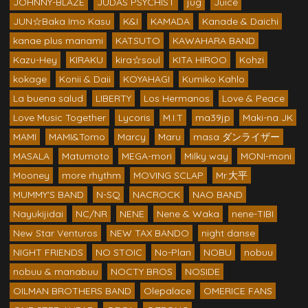
JOHNNY-BLAZE
JUDAS PSYCHIST
jug
Juice
JUN☆Baka Imo Kasu
K&I
KAMADA
Kanade & Daichi
kanae plus manami
KATSUTO
KAWAHARA BAND
Kazu-Hey
KIRAKU
kira☆soul
KITA HIROO
Kohzi
kokage
Konii & Daii
KOYAHAGI
Kumiko Kahlo
La buena salud
LIBERTY
Los Hermanos
Love & Peace
Love Music Together
Lycoris
M.I.T
ma39jp
Maki-na JK
MAMI
MAMI&Tomo
Marcy
Maru
masa ダンライザー
MASALA
Matumoto
MEGA-mori
Milky way
MONI-moni
Mooney
more rhythm
MOVING SCLAP
Mr.大平
MUMMY'S BAND
N-SQ
NACROCK
NAO BAND
Nayukijidai
NC/NR
NENE
Nene & Waka
nene-TIBI
New Star Venturos
NEW TAX BANDO
night danse
NIGHT FRIENDS
NO STOIC
No-Plan
NOBU
nobuu
nobuu & manabuu
NOCTY BROS
NOSIDE
OILMAN BROTHERS BAND
Olepalace
OMERICE FANS