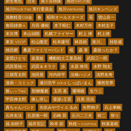
新生竜也
日常
旭ヶ谷姉妹
旭吹KeiOn部
旭川Rock Fes 実行委員会
旭川Ventures
旭川キンペンズ
旭教軽音OB会
春
昭和オールスターズ
晃
曽山良一
會田姉弟＋
月田 優樹
木下昭仁
木村万作
木村圭子
末次博
本山禎朗
札幌ファイヤー
村上 律
村上律
東京 VSOP
松山隆宏
松本建司
林昌樹
柴川。
桂歌蔵
桃弦郷
桑原ファミリーバンド
桜
森 香
森拾ったか？
楽団ひとり
楽屋姫
機動戦士工業高校
武田三一郎
武田英祐一
武田＆キラク
歩
水原 将司
水野 翔太
江畑育太郎
池田屋
河内祥平
法橋ハジメ
浅野友寿
漫画・コミック
瀬川浩平 a.k.a しっぱいまん
燦然世界
爺ぃ～Tles'
獣獅魔都
玉田 基
珊瑚礁
生ウニ
甲田伸太郎
痛し痒し
發謝♪王雷
目黒 浩信
真ちゃんバンド
矢吹みやヴィ & るみ
矢野絢子
石上車輌
石井友法
石原愼一郎
石崎 昴
石川二三夫
研二
祭り
福 由樹子
福井宏記
秋本 節
秋桜～cosmos
秋葉嘉範