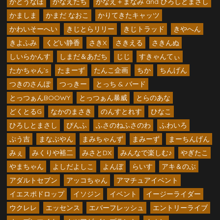
かとうなほ
かなえたち
かなえ＋まなみ and ひろしとまさし
かましま
かまだ なおこ
かりてきたキャッツ
かわいそーへい
きじとらリリー
きじトラッド
きやへん
きよふみ
くどい静香
さきX
さきえる
さきんぬ
しいらかんす
しまだ＆あだち
じじ
すきゃんてぃ
たかちゃん’s
たまーず
たんこ企画
ちか
ちんげん
つきのさんぽ
つっきー
とっち & バード
とっつぁんBOOWY
とっつぁん暴威
とらのあな
どくとるG
なかのまさき
のんすとれす
ひなこ
ひろしとまさし
ぴんふ
ふさのねふさのわ
ふわいろ
ぷう吉
まなぶやん
まみちゃんず
まみーず
まーちんげん
みぇ
みくりや裕二
みさとDX
みんなで楽しむ♪
やぎたこ
やまちゃん
よしだよしこ
よんぼ
らいす
アキ＆のぶ
アダルトセブン
アッコちゃん
アマチュアイベント
イエスポドロップ
イソジン
イベント
イージーライダー
ウクレレ
エッセンス
エバーフレッシュ
エントリーライブ