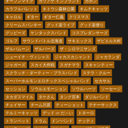
オープンマイク
カツアゲ インプラント
カホン
カラフルパレット
キトウシ森林公園
キムチキャッツ
キャロル
ギター
ギター仁義
クリスマス
クリームスパンキー
グッド楽ライブ
グッド楽便り
グッピーズ
ケンタックスバンド
コスプレダンサーズ
ゴルフ
サウンドバトル北海道
サキエックス
ザビエル大村
ザルバムーン
ザルバーズ
ザ・シロマニサンズ
シューイチ・ヴィシャス
ジャカスカシャント
ジャカランダ
ジャガーズ
スカイ大作戦
スガナマラ
スキャンティー
スクラッチ・ダーティー・ブラスバンド
ステラ・クルー
スーパーホルモンエロチックスペシャルバンド
セカサル
セッション
ソウルエモーション
ソウルハーツ
ソーセージ
タカダスマイル
タケさん
タンク宮本
ダジルバンド
チェイサー
チーム川原
ティーショット
テナーサックス
テルミーキャッツ
デッド or だ～い
トネーロ
トランペット
ドラム
ドン*バンド
ナッティ