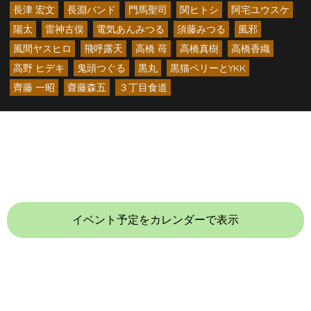
長津 宏文
長淵バンド
門馬聖司
関ヒトシ
阿宅ユウスケ
陽太
雷神古俣
電気あんみつる
須藤みつる
風邪
風間ヤスヒロ
飛呼露天
高橋 苺
高橋真樹
高橋香織
高野 ヒデキ
鬼頭つぐる
黒丸
黒猫ペリーとYKK
齊藤 一昭
齋藤森五
３丁目食道
イベント予定をカレンダーで表示