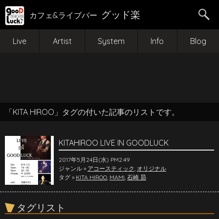
グッド楽
カフェ&ライブバー
Live
Artist
System
Info
Blog
「KITA HIROO」タグの付いた記事のリストです。
KITAHIROO LIVE IN GOODLUCK
2017年5月24日(水) PM2:49
ジャンル »
アコースティック
,
オリジナル
タグ »
KITA HIROO
,
MAMI
,
石崎 昴
タグリスト