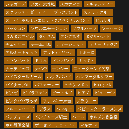
ジャガーズ
スカイ大作戦
スガナマラ
スキャンティー
スクラッチ・ダーティー・ブラスバンド
ステラ・クルー
スーパーホルモンエロチックスペシャルバンド
セカサル
セッション
ソウルエモーション
ソウルハーツ
ソーセージ
タカダスマイル
タケさん
タンク宮本
ダジルバンド
チェイサー
チーム川原
ティーショット
テナーサックス
テルミーキャッツ
デッド or だ～い
トネーロ
トランペット
ドラム
ドン*バンド
ナッティ
ナッティ〜ズ
ナベジ
ナンシー
ニューグランド竹柴
ハイスクールガール
ハウスバンド
ハンマーダルシマー
パイナップル
パフォーマー
ヒナケンボス
ヒロオ2世
ビブゼ
ビブラフォン
ビートルズ
ピアノ
ピュィーン
ピンクパパラッチ
ファンキー末吉
ブラウニー
ブルースハープ
プラス
ベッキー
ベビースターラーメンズ
ベンチャーズ
ベンチャーズ騎士
ベース
ホルメン倶楽部
ホル麺俱楽部
ボーセン・ジェレッド
マキナJK