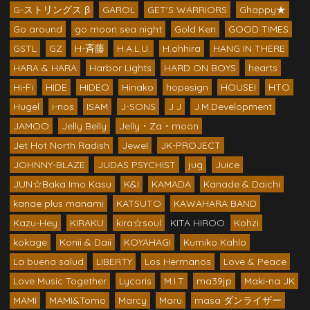
G-ストリングス β
GAROL
GET'S WARRIORS
Ghappy★
Go around
go moon sea night
Gold Ken
GOOD TIMES
GSTL
GZ
H-斉藤
H.A.L.U.
H.ohhira
HANG IN THERE
HARA & HARA
Harbor Lights
HARD ON BOYS
hearts
Hi-Fi
HIDE
HIDEO
Hinako
hopesign
HOUSEI
HTO
Hugel
i-nos
ISAM
J-SONS
J.J
J.M.Development
JAMOO
Jelly Belly
Jelly・Za・moon
Jet Hot North Radish
Jewel
JK-PROJECT
JOHNNY-BLAZE
JUDAS PSYCHIST
jug
Juice
JUN☆Baka Imo Kasu
K&I
KAMADA
Kanade & Daichi
kanae plus manami
KATSUTO
KAWAHARA BAND
Kazu-Hey
KIRAKU
kira☆soul
KITA HIROO
Kohzi
kokage
Konii & Daii
KOYAHAGI
Kumiko Kahlo
La buena salud
LIBERTY
Los Hermanos
Love & Peace
Love Music Together
Lycoris
M.I.T
ma39jp
Maki-na JK
MAMI
MAMI&Tomo
Marcy
Maru
masa ダンライザー