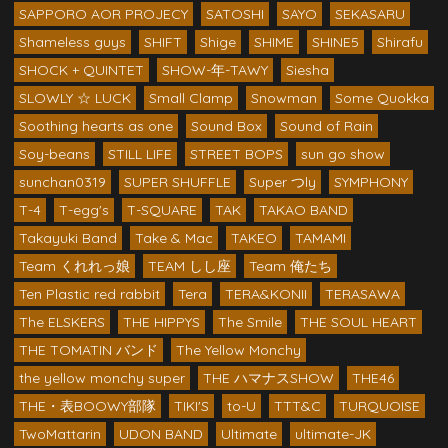
SAPPORO AOR PROJECY
SATOSHI
SAYO
SEKASARU
Shameless guys
SHIFT
Shige
SHIME
SHINE5
Shirafu
SHOCK + QUINTET
SHOW-年-TAWY
Siesha
SLOWLY ☆ LUCK
Small Clamp
Snowman
Some Quokka
Soothing hearts as one
Sound Box
Sound of Rain
Soy-beans
STILL LIFE
STREET BOPS
sun go show
sunchan0319
SUPER SHUFFLE
Super つly
SYMPHONY
T-4
T-egg's
T-SQUARE
TAK
TAKAO BAND
Takayuki Band
Take & Mac
TAKEO
TAMAMI
Team くれれっ娘
TEAM しし座
Team 俺たち
Ten Plastic red rabbit
Tera
TERA&KONII
TERASAWA
The ELSKERS
THE HIPPYS
The Smile
THE SOUL HEART
THE TOMATIN バンド
The Yellow Monchy
the yellow monchy super
THE ハマナスSHOW
THE46
THE・表BOOWY部隊
TIKI'S
to-U
TTT&C
TURQUOISE
TwoMattarin
UDON BAND
Ultimate
ultimate-JK