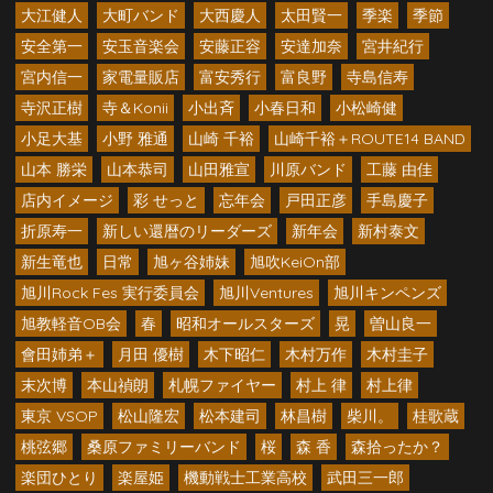
大江健人
大町バンド
大西慶人
太田賢一
季楽
季節
安全第一
安玉音楽会
安藤正容
安達加奈
宮井紀行
宮内信一
家電量販店
富安秀行
富良野
寺島信寿
寺沢正樹
寺＆Konii
小出斉
小春日和
小松崎健
小足大基
小野 雅通
山崎 千裕
山崎千裕＋ROUTE14 BAND
山本 勝栄
山本恭司
山田雅宣
川原バンド
工藤 由佳
店内イメージ
彩 せっと
忘年会
戸田正彦
手島慶子
折原寿一
新しい還暦のリーダーズ
新年会
新村泰文
新生竜也
日常
旭ヶ谷姉妹
旭吹KeiOn部
旭川Rock Fes 実行委員会
旭川Ventures
旭川キンペンズ
旭教軽音OB会
春
昭和オールスターズ
晃
曽山良一
會田姉弟＋
月田 優樹
木下昭仁
木村万作
木村圭子
末次博
本山禎朗
札幌ファイヤー
村上 律
村上律
東京 VSOP
松山隆宏
松本建司
林昌樹
柴川。
桂歌蔵
桃弦郷
桑原ファミリーバンド
桜
森 香
森拾ったか？
楽団ひとり
楽屋姫
機動戦士工業高校
武田三一郎