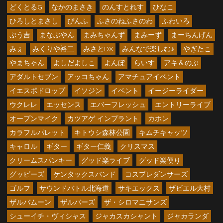
どくとるG
なかのまさき
のんすとれす
ひなこ
ひろしとまさし
ぴんふ
ふさのねふさのわ
ふわいろ
ぷう吉
まなぶやん
まみちゃんず
まみーず
まーちんげん
みぇ
みくりや裕二
みさとDX
みんなで楽しむ♪
やぎたこ
やまちゃん
よしだよしこ
よんぼ
らいす
アキ＆のぶ
アダルトセブン
アッコちゃん
アマチュアイベント
イエスポドロップ
イソジン
イベント
イージーライダー
ウクレレ
エッセンス
エバーフレッシュ
エントリーライブ
オープンマイク
カツアゲ インプラント
カホン
カラフルパレット
キトウシ森林公園
キムチキャッツ
キャロル
ギター
ギター仁義
クリスマス
クリームスパンキー
グッド楽ライブ
グッド楽便り
グッピーズ
ケンタックスバンド
コスプレダンサーズ
ゴルフ
サウンドバトル北海道
サキエックス
ザビエル大村
ザルバムーン
ザルバーズ
ザ・シロマニサンズ
シューイチ・ヴィシャス
ジャカスカシャント
ジャカランダ