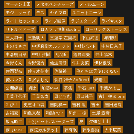
マーチン山田
メタボベンチャーズ
メデルムーン
モジョグッド
モズ
ヤミマロ
ユニットコーン
ライトセッション
ライブ画像
ラジエターズ
ラバ★スタ
リトルベアーズ
ロカフラ旭川Electric
ローリングストーンズ
三人囃子
三瓶明大
三遊亭 左圓馬
下山武徳
与謝野
中のまさき
中塚直樹カルテット
中村バンド
中村日奈子
中森明日菜
中野 雅樹
乱間広
亀野達夫
井上陽木
今野くん
今野俊秀
仙波清彦
仲井友菜
伊林俊映
住岡梨奈
佐々木信幸
佐藤裕一
俺たちは天使じゃない
俺パレス
倉沢よしえ
倉谷 雅子 SpBand
光陽 III
公開練習
初怺
加藤MAA
募集
千石 yes
千葉かよこ
千葉佳代子
千葉智寿
原とも也
原口純子
古川 整 & umi
叫び！
史恵オコ魂
吉岡祥一
吉村 瞳
吉田
吉田達庵
吉福家
和島京都
和製POP
和角 一樹
土屋 章彦
坂元昭二
士別ヒットパレーダーズ
夏
夕楓と山山
夢ぅMING
夢弦カルテット
夢有眠
夢限喜動
大平広美