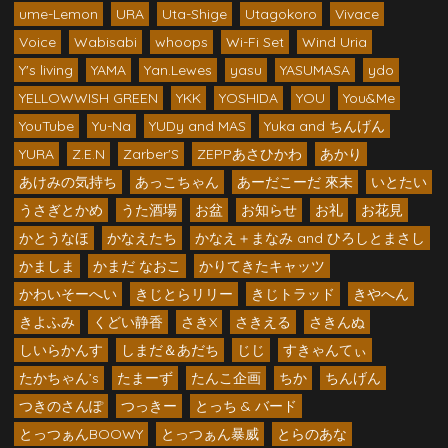
ume-Lemon
URA
Uta-Shige
Utagokoro
Vivace
Voice
Wabisabi
whoops
Wi-Fi Set
Wind Uria
Y's living
YAMA
Yan.Lewes
yasu
YASUMASA
ydo
YELLOWWISH GREEN
YKK
YOSHIDA
YOU
You&Me
YouTube
Yu-Na
YUDy and MAS
Yuka and ちんげん
YURA
Z.E.N
Zarber'S
ZEPPあさひかわ
あかり
あけみの気持ち
あっこちゃん
あーだこーだ 來未
いとたい
うさぎとかめ
うた酒場
お盆
お知らせ
お礼
お花見
かとうなほ
かなえたち
かなえ＋まなみ and ひろしとまさし
かましま
かまだ なおこ
かりてきたキャッツ
かわいそーへい
きじとらリリー
きじトラッド
きやへん
きよふみ
くどい静香
さきX
さきえる
さきんぬ
しいらかんす
しまだ＆あだち
じじ
すきゃんてぃ
たかちゃん’s
たまーず
たんこ企画
ちか
ちんげん
つきのさんぽ
つっきー
とっち & バード
とっつぁんBOOWY
とっつぁん暴威
とらのあな