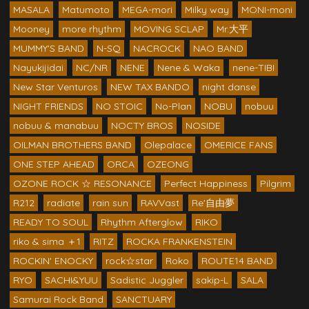
MASALA
Matumoto
MEGA-mori
Milky way
MONI-moni
Mooney
more rhythm
MOVING SCLAP
Mr.大平
MUMMY'S BAND
N-SQ
NACROCK
NAO BAND
Nayukijidai
NC/NR
NENE
Nene & Waka
nene-TIBI
New Star Venturos
NEW TAX BANDO
night danse
NIGHT FRIENDS
NO STOIC
No-Plan
NOBU
nobuu
nobuu & manabuu
NOCTY BROS
NOSIDE
OILMAN BROTHERS BAND
Olepalace
OMERICE FANS
ONE STEP AHEAD
ORCA
OZEONG
OZONE ROCK ☆ RESONANCE
Perfect Happiness
Pilgrim
R212
radiate
rain sun
RAVVast
Re'自由夢
READY TO SOUL
Rhythm Afterglow
RIKO
riko & sima ＋1
RITZ
ROCKA FRANKENSTEIN
ROCKIN' ENOCKY
rock☆star
Roko
ROUTE14 BAND
RYO
SACHI&YUU
Sadistic Juggler
sakip-L
SALA
Samurai Rock Band
SANCTUARY