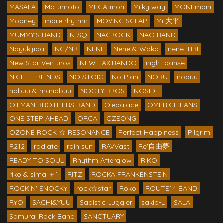
MASALA
Matumoto
MEGA-mori
Milky way
MONI-moni
Mooney
more rhythm
MOVING SCLAP
Mr.大平
MUMMY'S BAND
N-SQ
NACROCK
NAO BAND
Nayukijidai
NC/NR
NENE
Nene & Waka
nene-TIBI
New Star Venturos
NEW TAX BANDO
night danse
NIGHT FRIENDS
NO STOIC
No-Plan
NOBU
nobuu
nobuu & manabuu
NOCTY BROS
NOSIDE
OILMAN BROTHERS BAND
Olepalace
OMERICE FANS
ONE STEP AHEAD
ORCA
OZEONG
OZONE ROCK ☆ RESONANCE
Perfect Happiness
Pilgrim
R212
radiate
rain sun
RAVVast
Re'自由夢
READY TO SOUL
Rhythm Afterglow
RIKO
riko & sima ＋1
RITZ
ROCKA FRANKENSTEIN
ROCKIN' ENOCKY
rock☆star
Roko
ROUTE14 BAND
RYO
SACHI&YUU
Sadistic Juggler
sakip-L
SALA
Samurai Rock Band
SANCTUARY