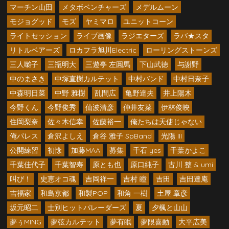
マーチン山田
メタボベンチャーズ
メデルムーン
モジョグッド
モズ
ヤミマロ
ユニットコーン
ライトセッション
ライブ画像
ラジエターズ
ラバ★スタ
リトルベアーズ
ロカフラ旭川Electric
ローリングストーンズ
三人囃子
三瓶明大
三遊亭 左圓馬
下山武徳
与謝野
中のまさき
中塚直樹カルテット
中村バンド
中村日奈子
中森明日菜
中野 雅樹
乱間広
亀野達夫
井上陽木
今野くん
今野俊秀
仙波清彦
仲井友菜
伊林俊映
住岡梨奈
佐々木信幸
佐藤裕一
俺たちは天使じゃない
俺パレス
倉沢よしえ
倉谷 雅子 SpBand
光陽 III
公開練習
初怺
加藤MAA
募集
千石 yes
千葉かよこ
千葉佳代子
千葉智寿
原とも也
原口純子
古川 整 & umi
叫び！
史恵オコ魂
吉岡祥一
吉村 瞳
吉田
吉田達庵
吉福家
和島京都
和製POP
和角 一樹
土屋 章彦
坂元昭二
士別ヒットパレーダーズ
夏
夕楓と山山
夢ぅMING
夢弦カルテット
夢有眠
夢限喜動
大平広美