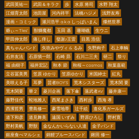
武田英祐一
武田＆キラク
歩
水原 将司
水野 翔太
江畑育太郎
池田屋
河内祥平
法橋ハジメ
浅野友寿
漫画・コミック
瀬川浩平 a.k.a しっぱいまん
燦然世界
爺ぃ～Tles'
獣獅魔都
玉田 基
珊瑚礁
生ウニ
甲田伸太郎
痛し痒し
發謝♪王雷
目黒 浩信
真ちゃんバンド
矢吹みやヴィ & るみ
矢野絢子
石上車輌
石井友法
石原愼一郎
石崎 昴
石川二三夫
研二
祭り
福 由樹子
福井宏記
秋本 節
秋桜～cosmos
秋葉嘉範
立谷冨美男
笠原 ゆかり
笠原ゆかり
米国紳士
紅丸
美咲える子
耳夢
芸者BOY’S
荒木シスターズ
荒木関 要
荒木関要
華２
菱川企画
落下傘
落武者AV
藤井康一
藤野佳代
蛇地雅人
西尾まさき
西村歩
西海 孝
西濱哲男
豊島修一
豪雪地帯
辻千絵
進化系ガールズ
道下和彦
道見舞美
遠国 いずみ
野原ひろし
野村寛
野村美帆
野獣
金なんかいらない人達
金子バンド
銀座食べマルシェ
錦鯉ブルースバンド
鍬田 修一