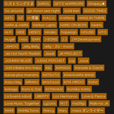
G-ストリングス β
GAROL
GET'S WARRIORS
Ghappy★
Go around
go moon sea night
Gold Ken
GOOD TIMES
GSTL
GZ
H-斉藤
H.A.L.U.
H.ohhira
HANG IN THERE
HARA & HARA
Harbor Lights
HARD ON BOYS
hearts
Hi-Fi
HIDE
HIDEO
Hinako
hopesign
HOUSEI
HTO
Hugel
i-nos
ISAM
J-SONS
J.J
J.M.Development
JAMOO
Jelly Belly
Jelly・Za・moon
Jet Hot North Radish
Jewel
JK-PROJECT
JOHNNY-BLAZE
JUDAS PSYCHIST
jug
Juice
JUN☆Baka Imo Kasu
K&I
KAMADA
Kanade & Daichi
kanae plus manami
KATSUTO
KAWAHARA BAND
Kazu-Hey
KIRAKU
kira☆soul
KITA HIROO
Kohzi
kokage
Konii & Daii
KOYAHAGI
Kumiko Kahlo
La buena salud
LIBERTY
Los Hermanos
Love & Peace
Love Music Together
Lycoris
M.I.T
ma39jp
Maki-na JK
MAMI
MAMI&Tomo
Marcy
Maru
masa ダンライザー