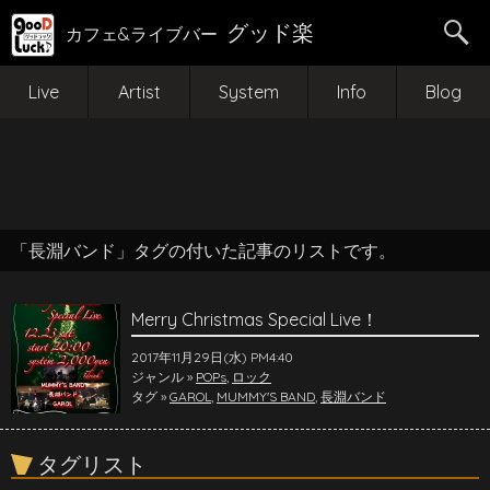
グッド楽
カフェ&ライブバー
Live
Artist
System
Info
Blog
「長淵バンド」タグの付いた記事のリストです。
Merry Christmas Special Live！
2017年11月29日(水) PM4:40
ジャンル »
POPs
,
ロック
タグ »
GAROL
,
MUMMY'S BAND
,
長淵バンド
タグリスト