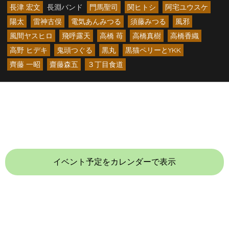
長津 宏文
長淵バンド
門馬聖司
関ヒトシ
阿宅ユウスケ
陽太
雷神古俣
電気あんみつる
須藤みつる
風邪
風間ヤスヒロ
飛呼露天
高橋 苺
高橋真樹
高橋香織
高野 ヒデキ
鬼頭つぐる
黒丸
黒猫ペリーとYKK
齊藤 一昭
齋藤森五
３丁目食道
イベント予定をカレンダーで表示