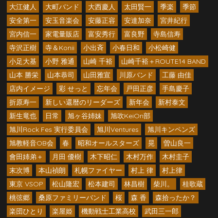
大江健人
大町バンド
大西慶人
太田賢一
季楽
季節
安全第一
安玉音楽会
安藤正容
安達加奈
宮井紀行
宮内信一
家電量販店
富安秀行
富良野
寺島信寿
寺沢正樹
寺＆Konii
小出斉
小春日和
小松崎健
小足大基
小野 雅通
山崎 千裕
山崎千裕＋ROUTE14 BAND
山本 勝栄
山本恭司
山田雅宣
川原バンド
工藤 由佳
店内イメージ
彩 せっと
忘年会
戸田正彦
手島慶子
折原寿一
新しい還暦のリーダーズ
新年会
新村泰文
新生竜也
日常
旭ヶ谷姉妹
旭吹KeiOn部
旭川Rock Fes 実行委員会
旭川Ventures
旭川キンペンズ
旭教軽音OB会
春
昭和オールスターズ
晃
曽山良一
會田姉弟＋
月田 優樹
木下昭仁
木村万作
木村圭子
末次博
本山禎朗
札幌ファイヤー
村上 律
村上律
東京 VSOP
松山隆宏
松本建司
林昌樹
柴川。
桂歌蔵
桃弦郷
桑原ファミリーバンド
桜
森 香
森拾ったか？
楽団ひとり
楽屋姫
機動戦士工業高校
武田三一郎