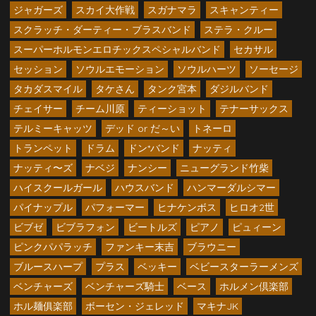
ジャガーズ
スカイ大作戦
スガナマラ
スキャンティー
スクラッチ・ダーティー・ブラスバンド
ステラ・クルー
スーパーホルモンエロチックスペシャルバンド
セカサル
セッション
ソウルエモーション
ソウルハーツ
ソーセージ
タカダスマイル
タケさん
タンク宮本
ダジルバンド
チェイサー
チーム川原
ティーショット
テナーサックス
テルミーキャッツ
デッド or だ～い
トネーロ
トランペット
ドラム
ドン*バンド
ナッティ
ナッティ〜ズ
ナベジ
ナンシー
ニューグランド竹柴
ハイスクールガール
ハウスバンド
ハンマーダルシマー
パイナップル
パフォーマー
ヒナケンボス
ヒロオ2世
ビブゼ
ビブラフォン
ビートルズ
ピアノ
ピュィーン
ピンクパパラッチ
ファンキー末吉
ブラウニー
ブルースハープ
プラス
ベッキー
ベビースターラーメンズ
ベンチャーズ
ベンチャーズ騎士
ベース
ホルメン倶楽部
ホル麺俱楽部
ボーセン・ジェレッド
マキナJK