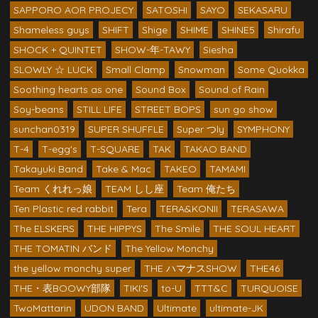
SAPPORO AOR PROJECY
SATOSHI
SAYO
SEKASARU
Shameless guys
SHIFT
Shige
SHIME
SHINE5
Shirafu
SHOCK + QUINTET
SHOW-年-TAWY
Siesha
SLOWLY ☆ LUCK
Small Clamp
Snowman
Some Quokka
Soothing hearts as one
Sound Box
Sound of Rain
Soy-beans
STILL LIFE
STREET BOPS
sun go show
sunchan0319
SUPER SHUFFLE
Super つly
SYMPHONY
T-4
T-egg's
T-SQUARE
TAK
TAKAO BAND
Takayuki Band
Take & Mac
TAKEO
TAMAMI
Team くれれっ娘
TEAM しし座
Team 俺たち
Ten Plastic red rabbit
Tera
TERA&KONII
TERASAWA
The ELSKERS
THE HIPPYS
The Smile
THE SOUL HEART
THE TOMATIN バンド
The Yellow Monchy
the yellow monchy super
THE ハマナスSHOW
THE46
THE・表BOOWY部隊
TIKI'S
to-U
TTT&C
TURQUOISE
TwoMattarin
UDON BAND
Ultimate
ultimate-JK