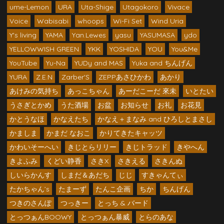
ume-Lemon
URA
Uta-Shige
Utagokoro
Vivace
Voice
Wabisabi
whoops
Wi-Fi Set
Wind Uria
Y's living
YAMA
Yan.Lewes
yasu
YASUMASA
ydo
YELLOWWISH GREEN
YKK
YOSHIDA
YOU
You&Me
YouTube
Yu-Na
YUDy and MAS
Yuka and ちんげん
YURA
Z.E.N
Zarber'S
ZEPPあさひかわ
あかり
あけみの気持ち
あっこちゃん
あーだこーだ 來未
いとたい
うさぎとかめ
うた酒場
お盆
お知らせ
お礼
お花見
かとうなほ
かなえたち
かなえ＋まなみ and ひろしとまさし
かましま
かまだ なおこ
かりてきたキャッツ
かわいそーへい
きじとらリリー
きじトラッド
きやへん
きよふみ
くどい静香
さきX
さきえる
さきんぬ
しいらかんす
しまだ＆あだち
じじ
すきゃんてぃ
たかちゃん’s
たまーず
たんこ企画
ちか
ちんげん
つきのさんぽ
つっきー
とっち & バード
とっつぁんBOOWY
とっつぁん暴威
とらのあな