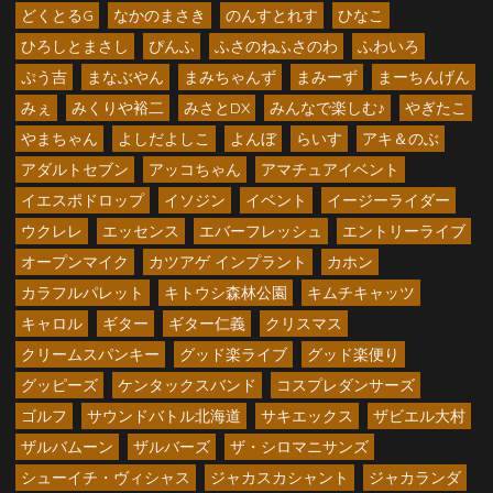
どくとるG
なかのまさき
のんすとれす
ひなこ
ひろしとまさし
ぴんふ
ふさのねふさのわ
ふわいろ
ぷう吉
まなぶやん
まみちゃんず
まみーず
まーちんげん
みぇ
みくりや裕二
みさとDX
みんなで楽しむ♪
やぎたこ
やまちゃん
よしだよしこ
よんぼ
らいす
アキ＆のぶ
アダルトセブン
アッコちゃん
アマチュアイベント
イエスポドロップ
イソジン
イベント
イージーライダー
ウクレレ
エッセンス
エバーフレッシュ
エントリーライブ
オープンマイク
カツアゲ インプラント
カホン
カラフルパレット
キトウシ森林公園
キムチキャッツ
キャロル
ギター
ギター仁義
クリスマス
クリームスパンキー
グッド楽ライブ
グッド楽便り
グッピーズ
ケンタックスバンド
コスプレダンサーズ
ゴルフ
サウンドバトル北海道
サキエックス
ザビエル大村
ザルバムーン
ザルバーズ
ザ・シロマニサンズ
シューイチ・ヴィシャス
ジャカスカシャント
ジャカランダ