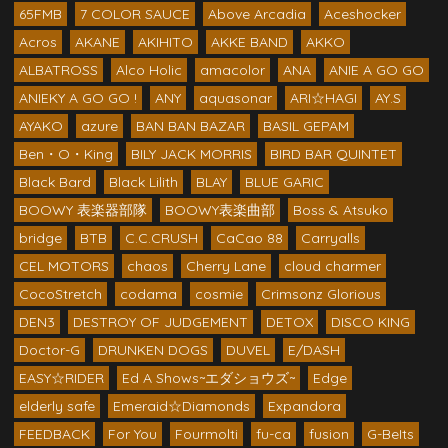
65FMB
7 COLOR SAUCE
Above Arcadia
Aceshocker
Acros
AKANE
AKIHITO
AKKE BAND
AKKO
ALBATROSS
Alco Holic
amacolor
ANA
ANIE A GO GO
ANIEKY A GO GO !
ANY
aquasonar
ARI☆HAGI
AY.S
AYAKO
azure
BAN BAN BAZAR
BASIL GEPAM
Ben・O・King
BILY JACK MORRIS
BIRD BAR QUINTET
Black Bard
Black Lilith
BLAY
BLUE GARIC
BOOWY 表楽器部隊
BOOWY表楽曲部
Boss & Atsuko
bridge
BTB
C.C.CRUSH
CaCao 88
Carryalls
CEL MOTORS
chaos
Cherry Lane
cloud charmer
CocoStretch
codama
cosmie
Crimsonz Glorious
DEN3
DESTROY OF JUDGEMENT
DETOX
DISCO KING
Doctor-G
DRUNKEN DOGS
DUVEL
E/DASH
EASY☆RIDER
Ed A Shows~エダショウズ~
Edge
elderly safe
Emeraid☆Diamonds
Expandora
FEEDBACK
For You
Fourmolti
fu-ca
fusion
G-BeIts