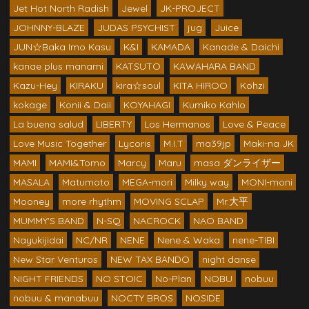
Jet Hot North Radish
Jewel
JK-PROJECT
JOHNNY-BLAZE
JUDAS PSYCHIST
jug
Juice
JUN☆Baka Imo Kasu
K&I
KAMADA
Kanade & Daichi
kanae plus manami
KATSUTO
KAWAHARA BAND
Kazu-Hey
KIRAKU
kira☆soul
KITA HIROO
Kohzi
kokage
Konii & Daii
KOYAHAGI
Kumiko Kahlo
La buena salud
LIBERTY
Los Hermanos
Love & Peace
Love Music Together
Lycoris
M.I.T
ma39jp
Maki-na JK
MAMI
MAMI&Tomo
Marcy
Maru
masa ダンライザー
MASALA
Matumoto
MEGA-mori
Milky way
MONI-moni
Mooney
more rhythm
MOVING SCLAP
Mr.大平
MUMMY'S BAND
N-SQ
NACROCK
NAO BAND
Nayukijidai
NC/NR
NENE
Nene & Waka
nene-TIBI
New Star Venturos
NEW TAX BANDO
night danse
NIGHT FRIENDS
NO STOIC
No-Plan
NOBU
nobuu
nobuu & manabuu
NOCTY BROS
NOSIDE