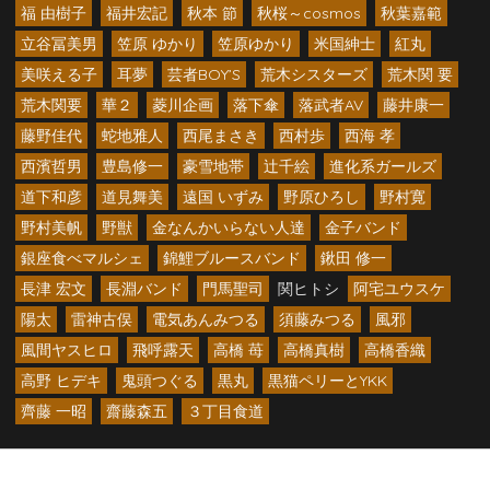
福 由樹子
福井宏記
秋本 節
秋桜～cosmos
秋葉嘉範
立谷冨美男
笠原 ゆかり
笠原ゆかり
米国紳士
紅丸
美咲える子
耳夢
芸者BOY’S
荒木シスターズ
荒木関 要
荒木関要
華２
菱川企画
落下傘
落武者AV
藤井康一
藤野佳代
蛇地雅人
西尾まさき
西村歩
西海 孝
西濱哲男
豊島修一
豪雪地帯
辻千絵
進化系ガールズ
道下和彦
道見舞美
遠国 いずみ
野原ひろし
野村寛
野村美帆
野獣
金なんかいらない人達
金子バンド
銀座食べマルシェ
錦鯉ブルースバンド
鍬田 修一
長津 宏文
長淵バンド
門馬聖司
関ヒトシ
阿宅ユウスケ
陽太
雷神古俣
電気あんみつる
須藤みつる
風邪
風間ヤスヒロ
飛呼露天
高橋 苺
高橋真樹
高橋香織
高野 ヒデキ
鬼頭つぐる
黒丸
黒猫ペリーとYKK
齊藤 一昭
齋藤森五
３丁目食道