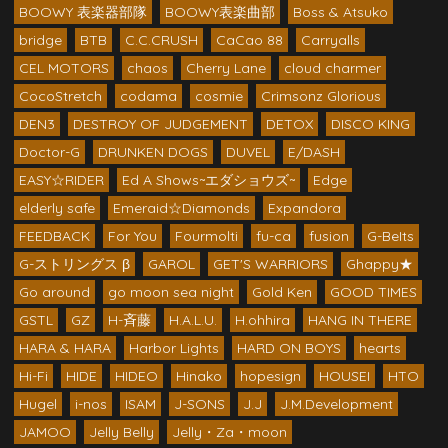
BOOWY 表楽器部隊
BOOWY表楽曲部
Boss & Atsuko
bridge
BTB
C.C.CRUSH
CaCao 88
Carryalls
CEL MOTORS
chaos
Cherry Lane
cloud charmer
CocoStretch
codama
cosmie
Crimsonz Glorious
DEN3
DESTROY OF JUDGEMENT
DETOX
DISCO KING
Doctor-G
DRUNKEN DOGS
DUVEL
E/DASH
EASY☆RIDER
Ed A Shows~エダショウズ~
Edge
elderly safe
Emeraid☆Diamonds
Expandora
FEEDBACK
For You
Fourmolti
fu-ca
fusion
G-BeIts
G-ストリングス β
GAROL
GET'S WARRIORS
Ghappy★
Go around
go moon sea night
Gold Ken
GOOD TIMES
GSTL
GZ
H-斉藤
H.A.L.U.
H.ohhira
HANG IN THERE
HARA & HARA
Harbor Lights
HARD ON BOYS
hearts
Hi-Fi
HIDE
HIDEO
Hinako
hopesign
HOUSEI
HTO
Hugel
i-nos
ISAM
J-SONS
J.J
J.M.Development
JAMOO
Jelly Belly
Jelly・Za・moon