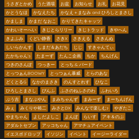
うさぎとかめ
うた酒場
お盆
お知らせ
お礼
お花見
かとうなほ
かなえたち
かなえ＋まなみ and ひろしとまさし
かましま
かまだ なおこ
かりてきたキャッツ
かわいそーへい
きじとらリリー
きじトラッド
きやへん
きよふみ
くどい静香
さきX
さきえる
さきんぬ
しいらかんす
しまだ＆あだち
じじ
すきゃんてぃ
たかちゃん’s
たまーず
たんこ企画
ちか
ちんげん
つきのさんぽ
つっきー
とっち & バード
とっつぁんBOOWY
とっつぁん暴威
とらのあな
どくとるG
なかのまさき
のんすとれす
ひなこ
ひろしとまさし
ぴんふ
ふさのねふさのわ
ふわいろ
ぷう吉
まなぶやん
まみちゃんず
まみーず
まーちんげん
みぇ
みくりや裕二
みさとDX
みんなで楽しむ♪
やぎたこ
やまちゃん
よしだよしこ
よんぼ
らいす
アキ＆のぶ
アダルトセブン
アッコちゃん
アマチュアイベント
イエスポドロップ
イソジン
イベント
イージーライダー