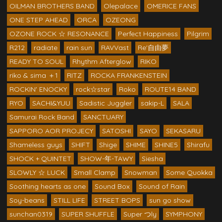
OILMAN BROTHERS BAND
Olepalace
OMERICE FANS
ONE STEP AHEAD
ORCA
OZEONG
OZONE ROCK ☆ RESONANCE
Perfect Happiness
Pilgrim
R212
radiate
rain sun
RAVVast
Re'自由夢
READY TO SOUL
Rhythm Afterglow
RIKO
riko & sima ＋1
RITZ
ROCKA FRANKENSTEIN
ROCKIN' ENOCKY
rock☆star
Roko
ROUTE14 BAND
RYO
SACHI&YUU
Sadistic Juggler
sakip-L
SALA
Samurai Rock Band
SANCTUARY
SAPPORO AOR PROJECY
SATOSHI
SAYO
SEKASARU
Shameless guys
SHIFT
Shige
SHIME
SHINE5
Shirafu
SHOCK + QUINTET
SHOW-年-TAWY
Siesha
SLOWLY ☆ LUCK
Small Clamp
Snowman
Some Quokka
Soothing hearts as one
Sound Box
Sound of Rain
Soy-beans
STILL LIFE
STREET BOPS
sun go show
sunchan0319
SUPER SHUFFLE
Super つly
SYMPHONY