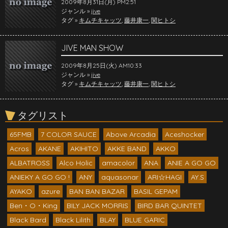
2009年8月31日(月) PM2:51
ジャンル »
jive
タグ »
キムチキャッツ
,
藤井康一
,
関ヒトシ
JIVE MAN SHOW
2009年8月25日(火) AM10:33
ジャンル »
jive
タグ »
キムチキャッツ
,
藤井康一
,
関ヒトシ
タグリスト
65FMB
7 COLOR SAUCE
Above Arcadia
Aceshocker
Acros
AKANE
AKIHITO
AKKE BAND
AKKO
ALBATROSS
Alco Holic
amacolor
ANA
ANIE A GO GO
ANIEKY A GO GO !
ANY
aquasonar
ARI☆HAGI
AY.S
AYAKO
azure
BAN BAN BAZAR
BASIL GEPAM
Ben・O・King
BILY JACK MORRIS
BIRD BAR QUINTET
Black Bard
Black Lilith
BLAY
BLUE GARIC