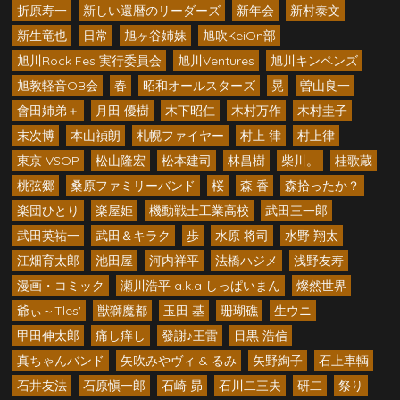
折原寿一
新しい還暦のリーダーズ
新年会
新村泰文
新生竜也
日常
旭ヶ谷姉妹
旭吹KeiOn部
旭川Rock Fes 実行委員会
旭川Ventures
旭川キンペンズ
旭教軽音OB会
春
昭和オールスターズ
晃
曽山良一
會田姉弟＋
月田 優樹
木下昭仁
木村万作
木村圭子
末次博
本山禎朗
札幌ファイヤー
村上 律
村上律
東京 VSOP
松山隆宏
松本建司
林昌樹
柴川。
桂歌蔵
桃弦郷
桑原ファミリーバンド
桜
森 香
森拾ったか？
楽団ひとり
楽屋姫
機動戦士工業高校
武田三一郎
武田英祐一
武田＆キラク
歩
水原 将司
水野 翔太
江畑育太郎
池田屋
河内祥平
法橋ハジメ
浅野友寿
漫画・コミック
瀬川浩平 a.k.a しっぱいまん
燦然世界
爺ぃ～Tles'
獣獅魔都
玉田 基
珊瑚礁
生ウニ
甲田伸太郎
痛し痒し
發謝♪王雷
目黒 浩信
真ちゃんバンド
矢吹みやヴィ & るみ
矢野絢子
石上車輌
石井友法
石原愼一郎
石崎 昴
石川二三夫
研二
祭り