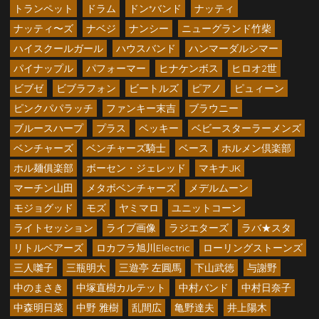
トランペット
ドラム
ドン*バンド
ナッティ
ナッティ〜ズ
ナベジ
ナンシー
ニューグランド竹柴
ハイスクールガール
ハウスバンド
ハンマーダルシマー
パイナップル
パフォーマー
ヒナケンボス
ヒロオ2世
ビブゼ
ビブラフォン
ビートルズ
ピアノ
ピュィーン
ピンクパパラッチ
ファンキー末吉
ブラウニー
ブルースハープ
プラス
ベッキー
ベビースターラーメンズ
ベンチャーズ
ベンチャーズ騎士
ベース
ホルメン倶楽部
ホル麺俱楽部
ボーセン・ジェレッド
マキナJK
マーチン山田
メタボベンチャーズ
メデルムーン
モジョグッド
モズ
ヤミマロ
ユニットコーン
ライトセッション
ライブ画像
ラジエターズ
ラバ★スタ
リトルベアーズ
ロカフラ旭川Electric
ローリングストーンズ
三人囃子
三瓶明大
三遊亭 左圓馬
下山武徳
与謝野
中のまさき
中塚直樹カルテット
中村バンド
中村日奈子
中森明日菜
中野 雅樹
乱間広
亀野達夫
井上陽木