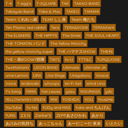
T-4
T-egg's
T-SQUARE
TAK
TAKAO BAND
Takayuki Band
Take & Mac
TAKEO
TAMAMI
Team くれれっ娘
TEAM しし座
Team 俺たち
Ten Plastic red rabbit
Tera
TERA&KONII
TERASAWA
The ELSKERS
THE HIPPYS
The Smile
THE SOUL HEART
THE TOMATIN バンド
The Yellow Monchy
the yellow monchy super
THE ハマナスSHOW
THE46
THE・表BOOWY部隊
TIKI'S
to-U
TTT&C
TURQUOISE
TwoMattarin
UDON BAND
Ultimate
ultimate-JK
ume-Lemon
URA
Uta-Shige
Utagokoro
Vivace
Voice
Wabisabi
whoops
Wi-Fi Set
Wind Uria
Y's living
YAMA
Yan.Lewes
yasu
YASUMASA
ydo
YELLOWWISH GREEN
YKK
YOSHIDA
YOU
You&Me
YouTube
Yu-Na
YUDy and MAS
Yuka and ちんげん
YURA
Z.E.N
Zarber'S
ZEPPあさひかわ
あかり
あけみの気持ち
あっこちゃん
あーだこーだ 來未
いとたい