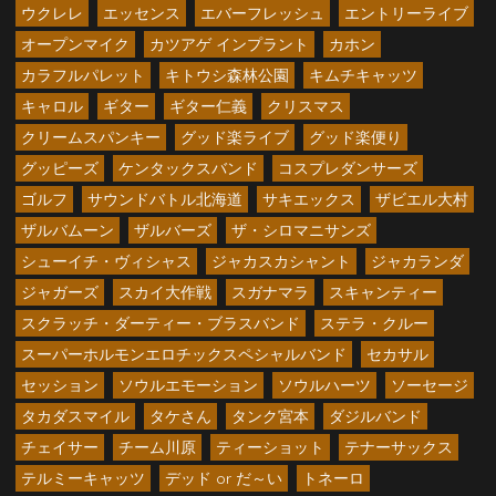
ウクレレ
エッセンス
エバーフレッシュ
エントリーライブ
オープンマイク
カツアゲ インプラント
カホン
カラフルパレット
キトウシ森林公園
キムチキャッツ
キャロル
ギター
ギター仁義
クリスマス
クリームスパンキー
グッド楽ライブ
グッド楽便り
グッピーズ
ケンタックスバンド
コスプレダンサーズ
ゴルフ
サウンドバトル北海道
サキエックス
ザビエル大村
ザルバムーン
ザルバーズ
ザ・シロマニサンズ
シューイチ・ヴィシャス
ジャカスカシャント
ジャカランダ
ジャガーズ
スカイ大作戦
スガナマラ
スキャンティー
スクラッチ・ダーティー・ブラスバンド
ステラ・クルー
スーパーホルモンエロチックスペシャルバンド
セカサル
セッション
ソウルエモーション
ソウルハーツ
ソーセージ
タカダスマイル
タケさん
タンク宮本
ダジルバンド
チェイサー
チーム川原
ティーショット
テナーサックス
テルミーキャッツ
デッド or だ～い
トネーロ