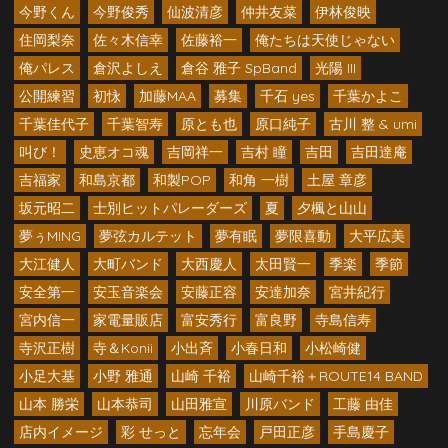
今野くん
今野俊秀
仙波清彦
仲井友菜
伊林俊映
住岡梨奈
佐々木信幸
佐藤裕一
俺たちは天使じゃない
俺パレス
倉沢よしえ
倉谷 雅子 SpBand
光陽 III
公開練習
初怺
加藤MAA
募集
千石 yes
千葉かよこ
千葉佳代子
千葉智寿
原とも也
原口純子
古川 整 & umi
叫び！
史恵オコ魂
吉岡祥一
吉村 瞳
吉田
吉田達庵
吉福家
和島京都
和製POP
和角 一樹
土屋 章彦
坂元昭二
士別ヒットパレーダーズ
夏
夕楓と山山
夢ぅMING
夢弦カルテット
夢有眠
夢限喜動
大平広美
大江健人
大町バンド
大西慶人
太田賢一
季楽
季節
安全第一
安玉音楽会
安藤正容
安達加奈
宮井紀行
宮内信一
家電量販店
富安秀行
富良野
寺島信寿
寺沢正樹
寺＆Konii
小出斉
小春日和
小松崎健
小足大基
小野 雅通
山崎 千裕
山崎千裕＋ROUTE14 BAND
山本 勝栄
山本恭司
山田雅宣
川原バンド
工藤 由佳
店内イメージ
彩 せっと
忘年会
戸田正彦
手島慶子