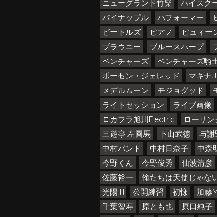
ニューグランド竹柴
ハイスク
パイナップル
パフォーマー
ビートルズ
ピアノ
ピュィー
ブラウニー
ブルースハープ
ベンチャーズ
ベンチャーズ騎
ボーセン・ジェレッド
マキナJ
メデルムーン
モジョグッド
ライトセッション
ライブ画像
ロカフラ旭川Electric
ローリン
三遊亭 左圓馬
下山武徳
与謝
中村バンド
中村日奈子
中森
今野くん
今野俊秀
仙波清彦
佐藤裕一
俺たちは天使じゃな
光陽 III
公開練習
初怺
加藤M
千葉智寿
原とも也
原口純子