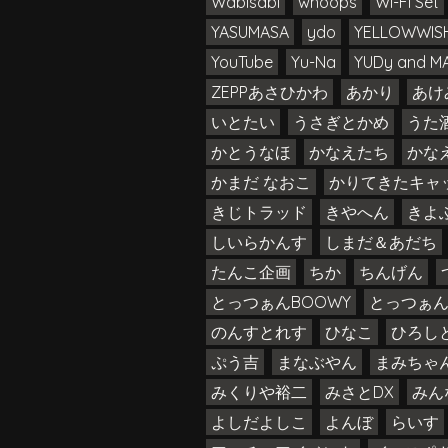
Wabisabi
whoops
Wi-Fi Set
YASUMASA
ydo
YELLOWWIS
YouTube
Yu-Na
YUDy and M
ZEPPあさひかわ
あかり
あけ
いとたい
うさぎとかめ
うた
かとうなほ
かなえたち
かな
かまだ なおこ
かりてきたキャ
きじトラッド
きやへん
きよ
しいらかんす
しまだ＆あだち
たんこ企画
ちか
ちんげん
とっつぁんBOOWY
とっつぁ
のんすとれす
ひなこ
ひろし
ぷう吉
まなぶやん
まみちゃ
みくりや裕二
みさとDX
みん
よしだよしこ
よんぼ
らいす