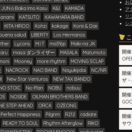
お
JUN☆Baka Imo Kasu
K&I
KAMADA
ア
リ
manami
KATSUTO
KAWAHARA BAND
シ
KITA HIROO
Kohzi
kokage
Konii & Daii
buena salud
LIBERTY
Los Hermanos
こ
ther
Lycoris
M.I.T
ma39jp
Maki-na JK
開催
aru
masa ダンライザー
MASALA
Matumoto
OPEN
moni
Mooney
more rhythm
MOVING SCLAP
Q
NACROCK
NAO BAND
Nayukijidai
NC/NR
開催
I
New Star Venturos
NEW TAX BANDO
ザ・
NO STOIC
No-Plan
NOBU
nobuu
開催
OS
NOSIDE
OILMAN BROTHERS BAND
GOOD
NE STEP AHEAD
ORCA
OZEONG
Perfect Happiness
Pilgrim
R212
radiate
開催
READY TO SOUL
Rhythm Afterglow
RIKO
サウ