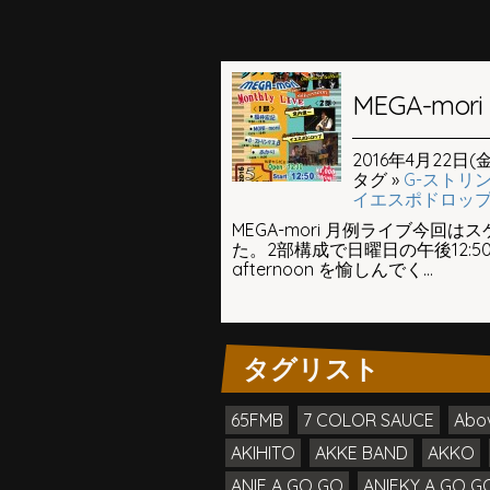
MEGA-mori M
2016年4月22日(金)
タグ »
G-ストリン
イエスポドロッ
MEGA-mori 月例ライブ今
た。2部構成で日曜日の午後12:5
afternoon を愉しんでく...
タグリスト
65FMB
7 COLOR SAUCE
Abo
AKIHITO
AKKE BAND
AKKO
ANIE A GO GO
ANIEKY A GO GO