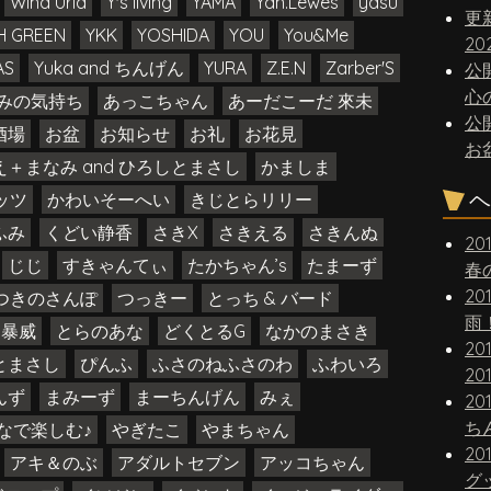
Wind Uria
Y's living
YAMA
Yan.Lewes
yasu
更
H GREEN
YKK
YOSHIDA
YOU
You&Me
20
AS
Yuka and ちんげん
YURA
Z.E.N
Zarber'S
公
心
みの気持ち
あっこちゃん
あーだこーだ 來未
公
酒場
お盆
お知らせ
お礼
お花見
お
え＋まなみ and ひろしとまさし
かましま
ヘ
ッツ
かわいそーへい
きじとらリリー
ふみ
くどい静香
さきX
さきえる
さきんぬ
20
じじ
すきゃんてぃ
たかちゃん’s
たまーず
春
20
つきのさんぽ
つっきー
とっち & バード
雨
ん暴威
とらのあな
どくとるG
なかのまさき
20
とまさし
ぴんふ
ふさのねふさのわ
ふわいろ
20
んず
まみーず
まーちんげん
みぇ
20
なで楽しむ♪
やぎたこ
やまちゃん
20
アキ＆のぶ
アダルトセブン
アッコちゃん
グ