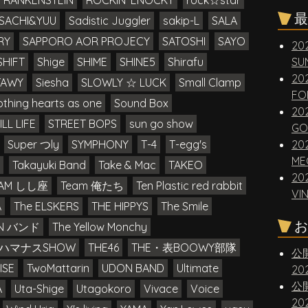
FRANKENSTEIN
ROCKIN' ENOCKY
rock☆star
最
SACHI&YUU
Sadistic Juggler
sakip-L
SALA
RY
SAPPORO AOR PROJECY
SATOSHI
SAYO
20
SHIFT
Shige
SHIME
SHINE5
Shirafu
SUN
20
TAWY
Siesha
SLOWLY ☆ LUCK
Small Clamp
FO
thing hearts as one
Sound Box
20
ILL LIFE
STREET BOPS
sun go show
GO
Super つly
SYMPHONY
T-4
T-egg's
20
ME
Takayuki Band
Take & Mac
TAKEO
20
EAM しし座
Team 俺たち
Ten Plastic red rabbit
VI
A
The ELSKERS
THE HIPPYS
The Smile
お
IN バンド
The Yellow Monchy
E ハマナスSHOW
THE46
THE・表BOOWY部隊
公
ISE
TwoMattarin
UDON BAND
Ultimate
2
公
A
Uta-Shige
Utagokoro
Vivace
Voice
2