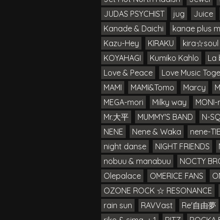
JUDAS PSYCHIST
jug
Juice
Kanade & Daichi
kanae plus 
Kazu-Hey
KIRAKU
kira☆soul
KOYAHAGI
Kumiko Kahlo
La 
Love & Peace
Love Music Toge
MAMI
MAMI&Tomo
Marcy
M
MEGA-mori
Milky way
MONI-
Mr.大平
MUMMY'S BAND
N-S
NENE
Nene & Waka
nene-TIB
night danse
NIGHT FRIENDS
nobuu & manabuu
NOCTY BR
Olepalace
OMERICE FANS
O
OZONE ROCK ☆ RESONANCE
rain sun
RAVVast
Re'自由夢