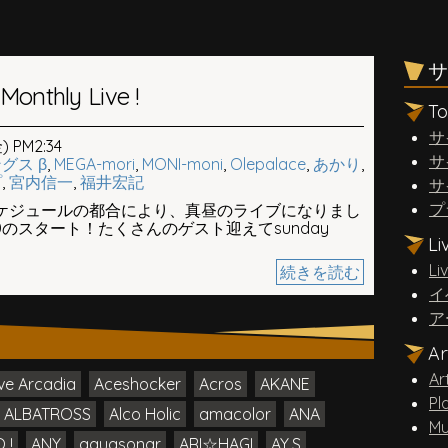
サ
onthly Live !
T
サ
 PM2:34
サ
グス β
,
MEGA-mori
,
MONI-moni
,
Olepalace
,
あかり
,
プ
,
宮内信一
,
福井宏記
サ
プ
回はスケジュールの都合により、真昼のライブになりまし
0のスタート！たくさんのゲスト迎えてsunday
L
Li
続きを読む
イ
ア
A
Ar
ve Arcadia
Aceshocker
Acros
AKANE
Pl
ALBATROSS
Alco Holic
amacolor
ANA
Mu
 !
ANY
aquasonar
ARI☆HAGI
AY.S