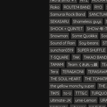
riko & sima ＋1
RITZ
ROCKA 
Roko
ROUTE14 BAND
RYO
Samurai Rock Band
SANCTUA
SEKASARU
Shameless guys
SHOCK + QUINTET
SHOW-年-
Snowman
Some Quokka
Soo
Sound of Rain
Soy-beans
ST
sunchan0319
SUPER SHUFFLE
T-SQUARE
TAK
TAKAO BAND
TAMAMI
Team くれれっ娘
T
Tera
TERA&KONII
TERASAW
THE SOUL HEART
THE TOMAT
the yellow monchy super
TH
TIKI'S
to-U
TTT&C
TURQUO
ultimate-JK
ume-Lemon
UR