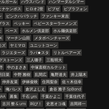
ールガール
ハウスバンド
ハンマーダルシマー
ヒナケンボス
ヒロオ2世
ビブゼ
ビブラフォン
ン
ピンクパパラッチ
ファンキー末吉
プラス
ベッキー
ベビースターラーメンズ
士
ベース
ホルメン倶楽部
ホル麺俱楽部
K
マーチン山田
メタボベンチャーズ
モズ
ヤミマロ
ユニットコーン
ラジエターズ
ラバ★スタ
リトルベアーズ
グストーンズ
三人囃子
三瓶明大
野
中のまさき
中塚直樹カルテット
明日菜
中野 雅樹
乱間広
亀野達夫
井上陽木
仲井友菜
伊林俊映
住岡梨奈
佐々木信幸
い
俺パレス
倉沢よしえ
倉谷 雅子 SpBand
AA
募集
千石 yes
千葉かよこ
千葉佳代子
古川 整 & umi
叫び！
史恵オコ魂
吉岡祥一