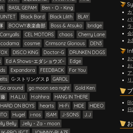
S
AR
BASIL GEPAM
Ben・O・King
カ
QUINTET
Black Bard
Black Lilith
BLAY
バ
隊
BOOWY表楽曲部
Boss & Atsuko
bridge
ラ
会
Carryalls
CEL MOTORS
chaos
Cherry Lane
お
codama
cosmie
Crimsonz Glorious
DEN3
I
TOX
DISCO KING
Doctor-G
DRUNKEN DOGS
お
R
Ed A Shows~エダショウズ~
Edge
お
ds
Expandora
FEEDBACK
For You
ア
eIts
G-ストリングス β
GAROL
リ
Go around
go moon sea night
Gold Ken
ブ
斉藤
H.A.L.U.
H.ohhira
HANG IN THERE
Bl
HARD ON BOYS
hearts
Hi-Fi
HIDE
HIDEO
日
HTO
Hugel
i-nos
ISAM
J-SONS
J.J
お
lly Belly
Jelly・Za・moon
JK-PROJECT
JOHNNY-BLAZE