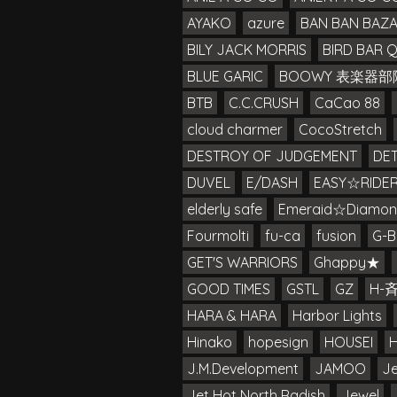
AYAKO
azure
BAN BAN BAZ
BILY JACK MORRIS
BIRD BAR 
BLUE GARIC
BOOWY 表楽器部
BTB
C.C.CRUSH
CaCao 88
cloud charmer
CocoStretch
DESTROY OF JUDGEMENT
DE
DUVEL
E/DASH
EASY☆RIDE
elderly safe
Emeraid☆Diamon
Fourmolti
fu-ca
fusion
G-B
GET'S WARRIORS
Ghappy★
GOOD TIMES
GSTL
GZ
H-
HARA & HARA
Harbor Lights
Hinako
hopesign
HOUSEI
J.M.Development
JAMOO
Je
Jet Hot North Radish
Jewel