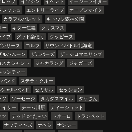
ドロップ
イソジン
イベント
イージーライダー
フレッシュ
エントリーライブ
オープンマイク
カラフルパレット
キトウシ森林公園
ター
ギター仁義
クリスマス
ライブ
グッド楽便り
グッピーズ
ダンサーズ
ゴルフ
サウンドバトル北海道
ザルバムーン
ザルバーズ
ザ・シロマニサンズ
カスカシャント
ジャカランダ
ジャガーズ
キャンティー
スバンド
ステラ・クルー
ペシャルバンド
セカサル
セッション
ーツ
ソーセージ
タカダスマイル
タケさん
ェイサー
チーム川原
ティーショット
ッツ
デッド or だ～い
トネーロ
トランペット
ナッティ〜ズ
ナベジ
ナンシー