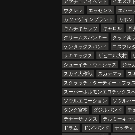
アマチュアイベント
イエスポ
ウクレレ
エッセンス
エバー
カツアゲ インプラント
カホン
キムチキャッツ
キャロル
ギ
クリームスパンキー
グッド楽
ケンタックスバンド
コスプレ
サキエックス
ザビエル大村
シューイチ・ヴィシャス
ジャ
スカイ大作戦
スガナマラ
ス
スクラッチ・ダーティー・ブラ
スーパーホルモンエロチックス
ソウルエモーション
ソウルハ
タンク宮本
ダジルバンド
チ
テナーサックス
テルミーキャ
ドラム
ドン*バンド
ナッティ